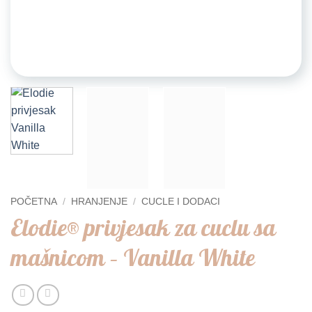
POČETNA
/
HRANJENJE
/
CUCLE I DODACI
Elodie® privjesak za cuclu sa
mašnicom – Vanilla White