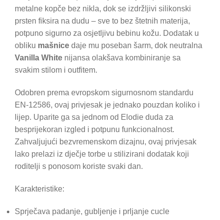
metalne kopče bez nikla, dok se izdržljivi silikonski
prsten fiksira na dudu – sve to bez štetnih materija,
potpuno sigurno za osjetljivu bebinu kožu. Dodatak u
obliku
mašnice
daje mu poseban šarm, dok neutralna
Vanilla White
nijansa olakšava kombiniranje sa
svakim stilom i outfitem.
Odobren prema evropskom sigurnosnom standardu
EN-12586, ovaj privjesak je jednako pouzdan koliko i
lijep. Uparite ga sa jednom od Elodie duda za
besprijekoran izgled i potpunu funkcionalnost.
Zahvaljujući bezvremenskom dizajnu, ovaj privjesak
lako prelazi iz dječje torbe u stilizirani dodatak koji
roditelji s ponosom koriste svaki dan.
Karakteristike:
Sprječava padanje, gubljenje i prljanje cucle