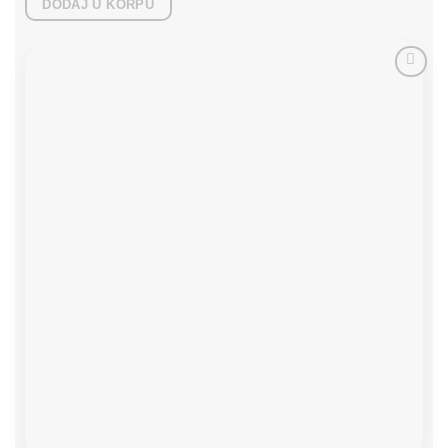
DODAJ U KORPU
Add to
wishlist