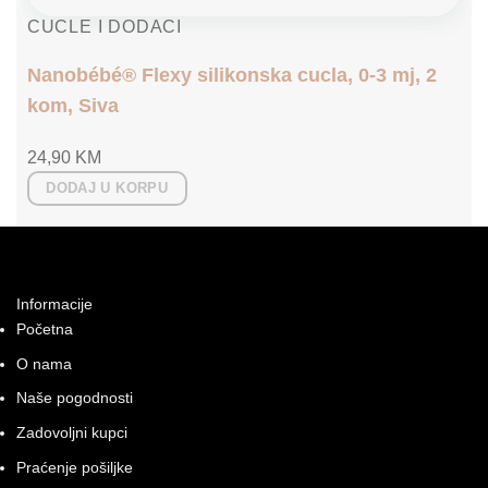
CUCLE I DODACI
Nanobébé® Flexy silikonska cucla, 0-3 mj, 2
kom, Siva
24,90
KM
DODAJ U KORPU
Informacije
Početna
O nama
Naše pogodnosti
Zadovoljni kupci
Praćenje pošiljke