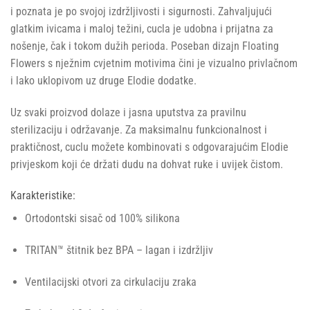
i poznata je po svojoj izdržljivosti i sigurnosti. Zahvaljujući
glatkim ivicama i maloj težini, cucla je udobna i prijatna za
nošenje, čak i tokom dužih perioda. Poseban dizajn Floating
Flowers s nježnim cvjetnim motivima čini je vizualno privlačnom
i lako uklopivom uz druge Elodie dodatke.
Uz svaki proizvod dolaze i jasna uputstva za pravilnu
sterilizaciju i održavanje. Za maksimalnu funkcionalnost i
praktičnost, cuclu možete kombinovati s odgovarajućim Elodie
privjeskom koji će držati dudu na dohvat ruke i uvijek čistom.
Karakteristike:
Ortodontski sisač od 100% silikona
TRITAN™ štitnik bez BPA – lagan i izdržljiv
Ventilacijski otvori za cirkulaciju zraka