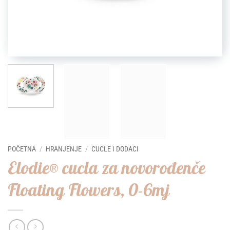
POČETNA
/
HRANJENJE
/
CUCLE I DODACI
Elodie® cucla za novorođenče
Floating Flowers, 0-6mj