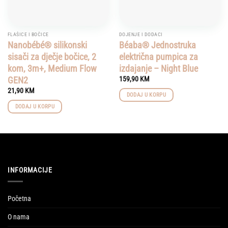
FLAŠICE I BOČICE
DOJENJE I DODACI
Nanobébé® silikonski
Béaba® Jednostruka
sisači za dječje bočice, 2
električna pumpica za
kom, 3m+, Medium Flow
izdajanje – Night Blue
GEN2
159,90
KM
21,90
KM
DODAJ U KORPU
DODAJ U KORPU
INFORMACIJE
Početna
O nama