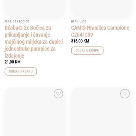
FLAŠICE I BOČICE
HRANILICE
Béaba® 2x Bočica za
CAM® Hranilica Campione
prikupljanje i čuvanje
C264/C39
majčinog mlijeka za duple i
318,00
KM
jednostruke pumpice za
DODAJ U KORPU
izdajanje
21,90
KM
DODAJ U KORPU
Add to
Add to
wishlist
wishlist