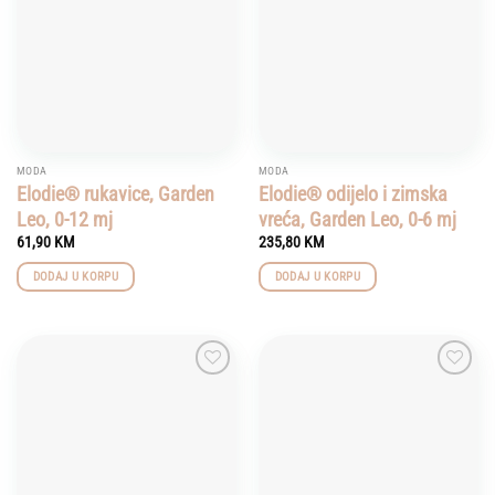
MODA
MODA
Elodie® rukavice, Garden
Elodie® odijelo i zimska
Leo, 0-12 mj
vreća, Garden Leo, 0-6 mj
61,90
KM
235,80
KM
DODAJ U KORPU
DODAJ U KORPU
Add to
Add to
wishlist
wishlist