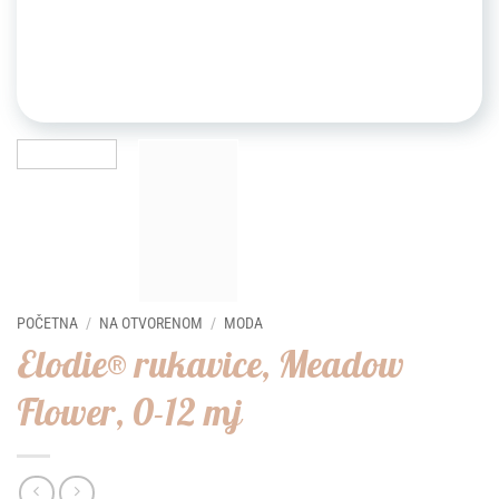
POČETNA
/
NA OTVORENOM
/
MODA
Elodie® rukavice, Meadow
Flower, 0-12 mj