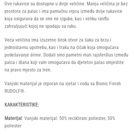
Ove rukavice su dostupne u dvije veličine. Manja veličina je bez
prostora za palac i ima pamučnu vrpcu između dvije rukavice
koja osigurava da se one ne izgube, kao i veliku ranflu
zahvaljujući kojoj ne spadaju sa ruku.
Veća veličina ima izuzetno širok otvor za šaku za brzu i
jednostavnu upotrebu, kao i traku na čičak koja omogućava
podešavanje širine. Dodali smo pametni mali rajsferšlus između
palca i dlana koji vam omogućava da djetetov palac smjestite
na pravo mjesto za tren.
Vanjski materijal je otporan na vjetar i vodu sa Bionic Finish
RUDOLF®.
KARAKTERISTIKE:
Materijal
: Vanjski materijal: 50% reciklirani poliester, 50%
poliester