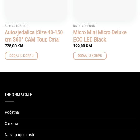
AUTOSJEDALICE
NA OTVORENOM
Autosjedalica iSize 40-150
Micro Mini Micro Deluxe
cm 360° CAM Tour, Crna
ECO LED Black
728,00
KM
199,00
KM
DODAJ U KORPU
DODAJ U KORPU
INFORMACIJE
Početna
O nama
Naše pogodnosti