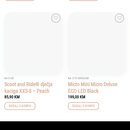
Add to
Add to
wishlist
wishlist
KACIGE
NA OTVORENOM
Scoot and Ride® dječja
Micro Mini Micro Deluxe
kaciga XXS-S – Peach
ECO LED Black
85,90
KM
199,00
KM
DODAJ U KORPU
DODAJ U KORPU