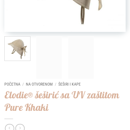
POČETNA
/
NA OTVORENOM
/
ŠEŠIRI I KAPE
Elodie® šeširić sa UV zaštitom
Pure Khaki