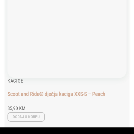
KACIGE
Scoot and Ride® dječja kaciga XXS-S – Peach
85,90
KM
DODAJ U KORPU