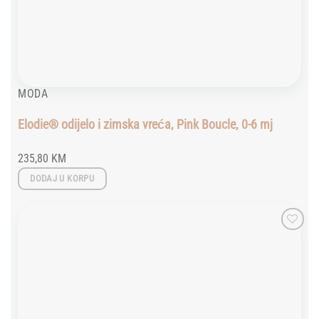
MODA
Elodie® odijelo i zimska vreća, Pink Boucle, 0-6 mj
235,80
KM
DODAJ U KORPU
Add to
wishlist