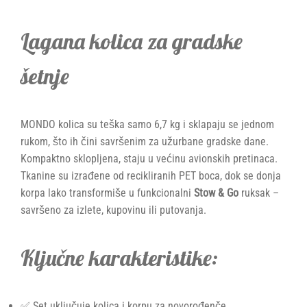
Lagana kolica za gradske
šetnje
MONDO kolica su teška samo 6,7 kg i sklapaju se jednom
rukom, što ih čini savršenim za užurbane gradske dane.
Kompaktno sklopljena, staju u većinu avionskih pretinaca.
Tkanine su izrađene od recikliranih PET boca, dok se donja
korpa lako transformiše u funkcionalni
Stow & Go
ruksak –
savršeno za izlete, kupovinu ili putovanja.
Ključne karakteristike:
✅ Set uključuje kolica i korpu za novorođenče