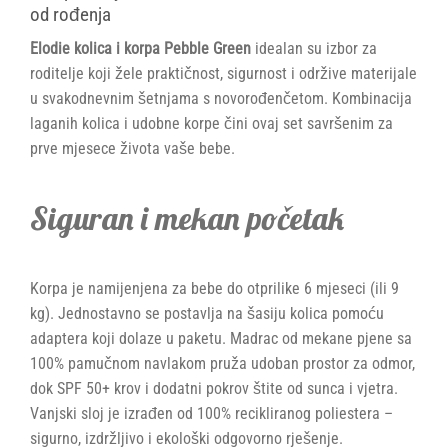
od rođenja
Elodie kolica i korpa Pebble Green
idealan su izbor za
roditelje koji žele praktičnost, sigurnost i održive materijale
u svakodnevnim šetnjama s novorođenčetom. Kombinacija
laganih kolica i udobne korpe čini ovaj set savršenim za
prve mjesece života vaše bebe.
Siguran i mekan početak
Korpa je namijenjena za bebe do otprilike 6 mjeseci (ili 9
kg). Jednostavno se postavlja na šasiju kolica pomoću
adaptera koji dolaze u paketu. Madrac od mekane pjene sa
100% pamučnom navlakom pruža udoban prostor za odmor,
dok SPF 50+ krov i dodatni pokrov štite od sunca i vjetra.
Vanjski sloj je izrađen od 100% recikliranog poliestera –
sigurno, izdržljivo i ekološki odgovorno rješenje.