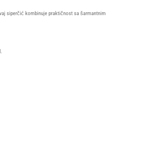
 Ovaj siperčić kombinuje praktičnost sa šarmantnim
.