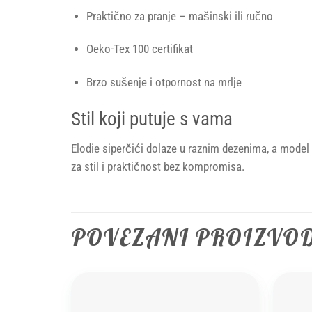
Praktično za pranje – mašinski ili ručno
Oeko-Tex 100 certifikat
Brzo sušenje i otpornost na mrlje
Stil koji putuje s vama
Elodie siperčići dolaze u raznim dezenima, a model 
za stil i praktičnost bez kompromisa.
POVEZANI PROIZVO