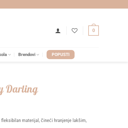
0
kola
Brendovi
POPUSTI
ny Darling
fleksibilan materijal, čineći hranjenje lakšim,