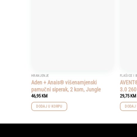
Add to
wishlist
HRANJENJE
FLAŠICE I
Aden + Anais® višenamjenski
AVENT®
pamučni siperak, 2 kom, Jungle
3.0 26
46,95
KM
29,75
KM
DODAJ U KORPU
DODAJ 