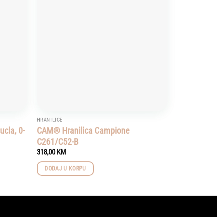
Add to
Add to
wishlist
wishlist
HRANILICE
cla, 0-
CAM® Hranilica Campione
C261/C52-B
318,00
KM
DODAJ U KORPU