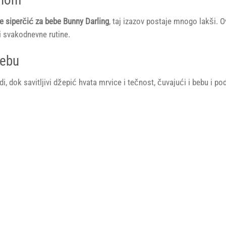
e siperčić za bebe Bunny Darling
, taj izazov postaje mnogo lakši.
i svakodnevne rutine.
rebu
i, dok savitljivi džepić hvata mrvice i tečnost, čuvajući i bebu i pod