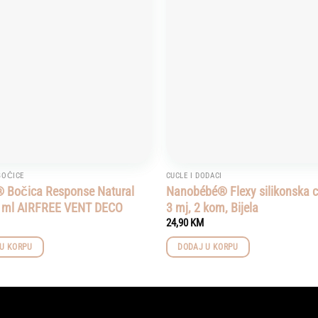
Add to
wishlist
 BOČICE
CUCLE I DODACI
 Bočica Response Natural
Nanobébé® Flexy silikonska cu
0 ml AIRFREE VENT DECO
3 mj, 2 kom, Bijela
24,90
KM
U KORPU
DODAJ U KORPU