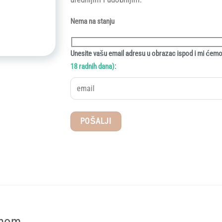
Nema na stanju
Unesite vašu email adresu u obrazac ispod i mi ćemo 
:
18 radnih dana)
dnom