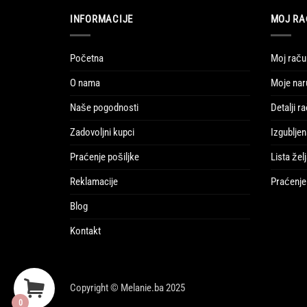
INFORMACIJE
MOJ R
Početna
Moj raču
O nama
Moje na
Naše pogodnosti
Detalji r
Zadovoljni kupci
Izgubljen
Praćenje pošiljke
Lista žel
Reklamacije
Praćenje 
Blog
Kontakt
Copyright © Melanie.ba 2025
0