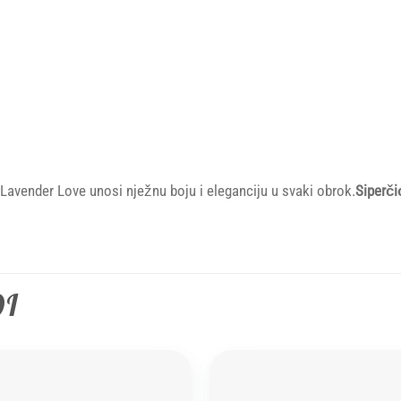
Lavender Love unosi nježnu boju i eleganciju u svaki obrok.
S
iperči
DI