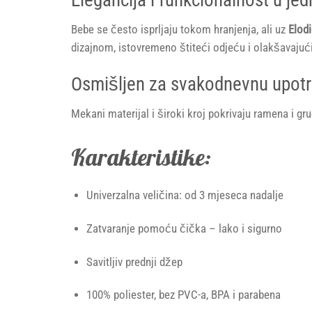
Bebe se često isprljaju tokom hranjenja, ali uz
Elodi
dizajnom, istovremeno štiteći odjeću i olakšavajuć
Osmišljen za svakodnevnu upot
Mekani materijal i široki kroj pokrivaju ramena i grud
Karakteristike:
Univerzalna veličina: od 3 mjeseca nadalje
Zatvaranje pomoću čička – lako i sigurno
Savitljiv prednji džep
100% poliester, bez PVC-a, BPA i parabena