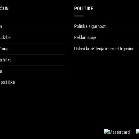
AČUN
POLITIKE
n
Politika sigurnosti
rudžbe
Reklamacije
ačuna
Uslovi korištenja internet trgovine
a šifra
ja
pošiljke