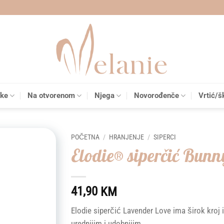
čke
Na otvorenom
Njega
Novorođenče
Vrtić/š
POČETNA
/
HRANJENJE
/
SIPERCI
Elodie® siperčić Bun
Add to
wishlist
41,90
KM
Elodie siperčić Lavender Love ima širok kroj i 
urednijim i udobnijim.