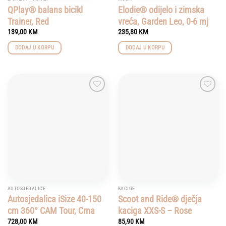
QPlay® balans bicikl
Elodie® odijelo i zimska
Trainer, Red
vreća, Garden Leo, 0-6 mj
139,00
KM
235,80
KM
DODAJ U KORPU
DODAJ U KORPU
Add to
Add to
wishlist
wishlist
AUTOSJEDALICE
KACIGE
Autosjedalica iSize 40-150
Scoot and Ride® dječja
cm 360° CAM Tour, Crna
kaciga XXS-S – Rose
728,00
KM
85,90
KM