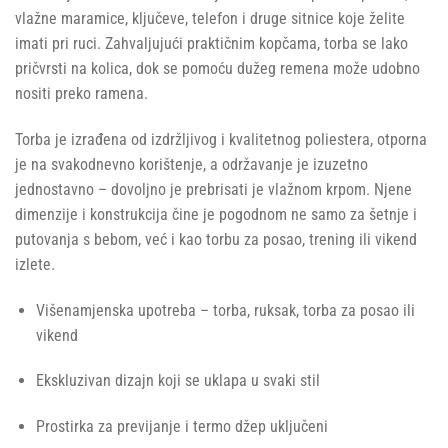
vlažne maramice, ključeve, telefon i druge sitnice koje želite
imati pri ruci. Zahvaljujući praktičnim kopčama, torba se lako
pričvrsti na kolica, dok se pomoću dužeg remena može udobno
nositi preko ramena.
Torba je izrađena od izdržljivog i kvalitetnog poliestera, otporna
je na svakodnevno korištenje, a održavanje je izuzetno
jednostavno – dovoljno je prebrisati je vlažnom krpom. Njene
dimenzije i konstrukcija čine je pogodnom ne samo za šetnje i
putovanja s bebom, već i kao torbu za posao, trening ili vikend
izlete.
Višenamjenska upotreba – torba, ruksak, torba za posao ili
vikend
Ekskluzivan dizajn koji se uklapa u svaki stil
Prostirka za previjanje i termo džep uključeni