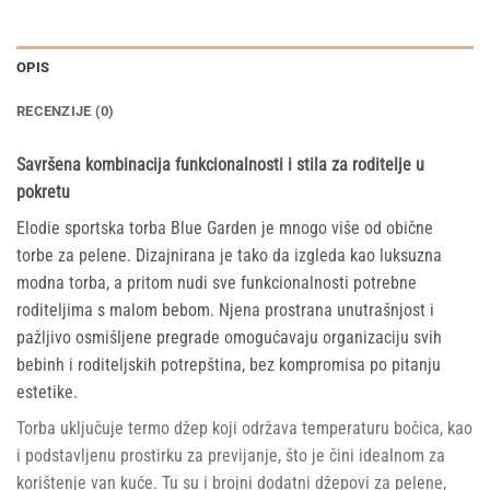
OPIS
RECENZIJE (0)
Savršena kombinacija funkcionalnosti i stila za roditelje u
pokretu
Elodie sportska torba Blue Garden je mnogo više od obične
torbe za pelene. Dizajnirana je tako da izgleda kao luksuzna
modna torba, a pritom nudi sve funkcionalnosti potrebne
roditeljima s malom bebom. Njena prostrana unutrašnjost i
pažljivo osmišljene pregrade omogućavaju organizaciju svih
bebinh i roditeljskih potrepština, bez kompromisa po pitanju
estetike.
Torba uključuje termo džep koji održava temperaturu bočica, kao
i podstavljenu prostirku za previjanje, što je čini idealnom za
korištenje van kuće. Tu su i brojni dodatni džepovi za pelene,