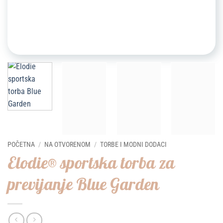
POČETNA
/
NA OTVORENOM
/
TORBE I MODNI DODACI
Elodie® sportska torba za
previjanje Blue Garden