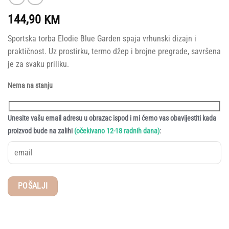
144,90
KM
Sportska torba Elodie Blue Garden spaja vrhunski dizajn i
praktičnost. Uz prostirku, termo džep i brojne pregrade, savršena
je za svaku priliku.
Nema na stanju
Unesite vašu email adresu u obrazac ispod i mi ćemo vas obavijestiti kada
:
proizvod bude na zalihi
(očekivano 12-18 radnih dana)