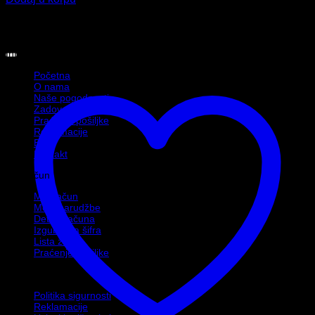
Informacije
Početna
O nama
Naše pogodnosti
Zadovoljni kupci
Praćenje pošiljke
Reklamacije
Blog
Kontakt
Moj račun
Moj račun
Moje narudžbe
Detalji računa
Izgubljena šifra
Lista želja
Praćenje pošiljke
Politike
Politika sigurnosti
Reklamacije