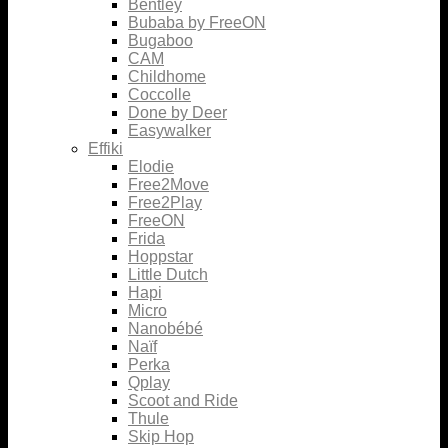
Bentley
Bubaba by FreeON
Bugaboo
CAM
Childhome
Coccolle
Done by Deer
Easywalker
Effiki
Elodie
Free2Move
Free2Play
FreeON
Frida
Hoppstar
Little Dutch
Hapi
Micro
Nanobébé
Naïf
Perka
Qplay
Scoot and Ride
Thule
Skip Hop