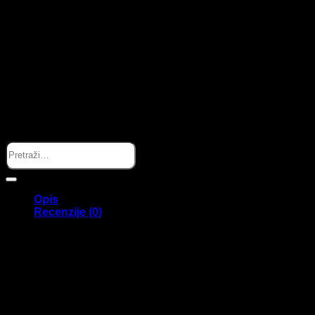
Search
Opis
Recenzije (0)
Staklena bočica za sigurnost i
udobnost