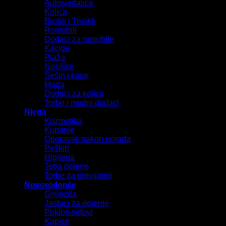
Autosjedalice
Kolica
Bicikli i Tricikli
Romobili
Dodaci za romobile
Kacige
Plaža
Nosiljke
Šeširi i kape
Moda
Dodaci za kolica
Torbe i modni dodaci
Njega
Kozmetika
Kupanje
Oporavak nakon poroda
Peškiri
Higijena
Tetra pelene
Torbe za previjanje
Novorođenče
Gnijezda
Jastuci za dojenje
Poklon setovi
Kapice