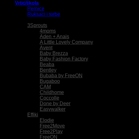
Vrtić/škola
Pernice
Ruksaci i torbe
Brendovi
3Sprouts
4moms
Aden + Anais
A Little Lovely Company
Avent
Baby Brezza
Baby Fashion Factory
Beaba
Bentley
Bubaba by FreeON
Bugaboo
CAM
Childhome
Coccolle
Done by Deer
Easywalker
Effiki
Elodie
Free2Move
Free2Play
FreeON