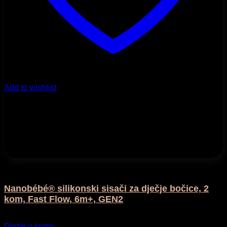
Add to wishlist
Flašice i bočice
Nanobébé® silikonski sisači za dječje bočice, 2
kom, Fast Flow, 6m+, GEN2
21,90
KM
Dodaj u korpu