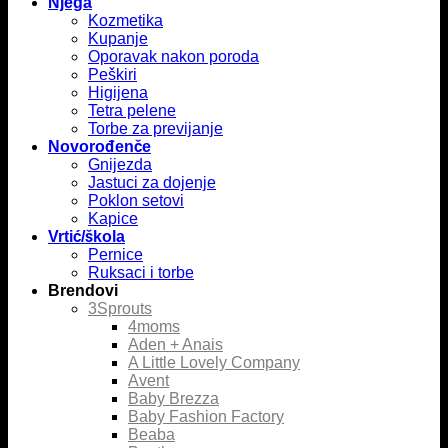
Njega
Kozmetika
Kupanje
Oporavak nakon poroda
Peškiri
Higijena
Tetra pelene
Torbe za previjanje
Novorođenče
Gnijezda
Jastuci za dojenje
Poklon setovi
Kapice
Vrtić/škola
Pernice
Ruksaci i torbe
Brendovi
3Sprouts
4moms
Aden + Anais
A Little Lovely Company
Avent
Baby Brezza
Baby Fashion Factory
Beaba