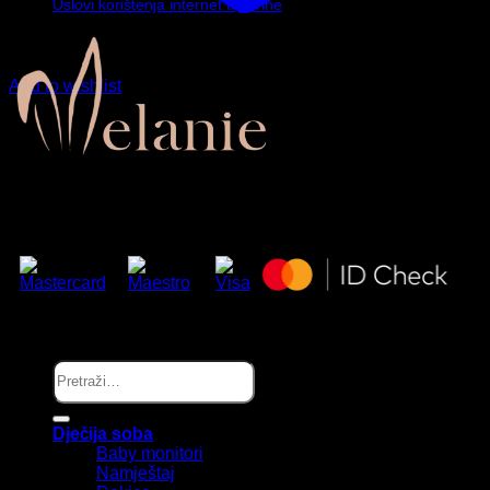
Uslovi korištenja internet trgovine
Add to wishlist
Zaprati nas…
Copyright © Melanie.ba 2025
Pretraži:
Dječija soba
Baby monitori
Namještaj