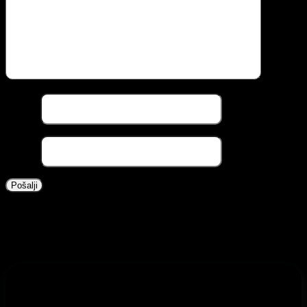
Naziv
*
Email
*
Povezani proizvodi