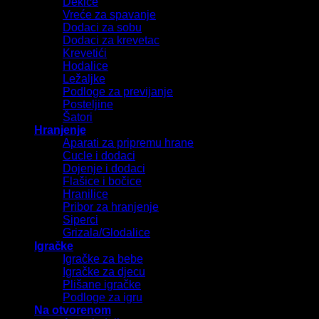
Dekice
Vreće za spavanje
Dodaci za sobu
Dodaci za krevetac
Krevetići
Hodalice
Ležaljke
Podloge za previjanje
Posteljine
Šatori
Hranjenje
Aparati za pripremu hrane
Cucle i dodaci
Dojenje i dodaci
Flašice i bočice
Hranilice
Pribor za hranjenje
Siperci
Grizala/Glodalice
Igračke
Igračke za bebe
Igračke za djecu
Plišane igračke
Podloge za igru
Na otvorenom