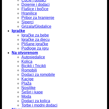
Cucle i dodaci
Dojenje i dodaci
Flašice i bočice
Hranilice
Pribor za hranjenje
Siperci
Grizala/Glodalice
Igračke
Igračke za bebe
Igračke za djecu
Plišane igračke
Podloge za igru
Na otvorenom
Autosjedalice
Kolica
Bicikli i Tricikli
Romobili
Dodaci za romobile
Kacige
Plaža
Nosiljke
Šeširi i kape
Moda
Dodaci za kolica
Torbe i modni dodaci