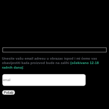
59,90
KM
Staklena bočica Elodie Blue Garden izrađena je od
izdržljivog borosilikatnog stakla i dolazi sa sisačem protiv
grčeva. Idealan izbor za sigurnu i udobnu ishranu
novorođenčadi.
Nema na stanju
Unesite vašu email adresu u obrazac ispod i mi ćemo vas
obavijestiti kada proizvod bude na zalihi
(očekivano 12-18
:
radnih dana)