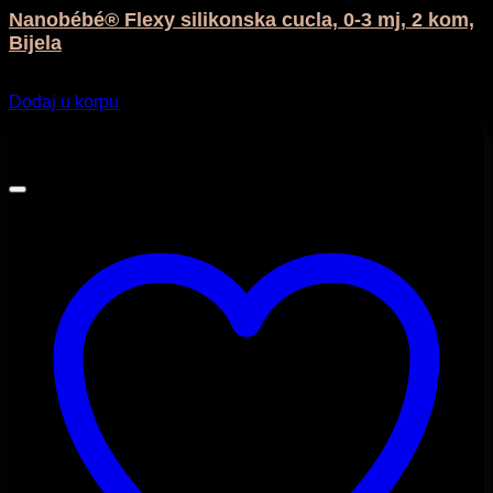
Nanobébé® Flexy silikonska cucla, 0-3 mj, 2 kom,
Bijela
24,90
KM
Dodaj u korpu