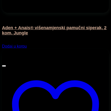
Hranjenje
Aden + Anais® višenamjenski pamučni siperak, 2
kom, Jungle
46,95
KM
Dodaj u korpu