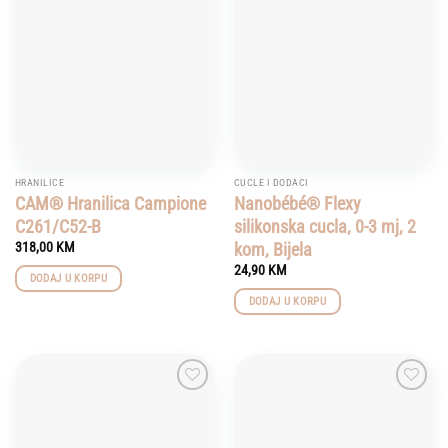
Add to
Add to
wishlist
wishlist
HRANILICE
CUCLE I DODACI
CAM® Hranilica Campione
Nanobébé® Flexy
C261/C52-B
silikonska cucla, 0-3 mj, 2
kom, Bijela
318,00
KM
24,90
KM
DODAJ U KORPU
DODAJ U KORPU
Add to
Add to
wishlist
wishlist