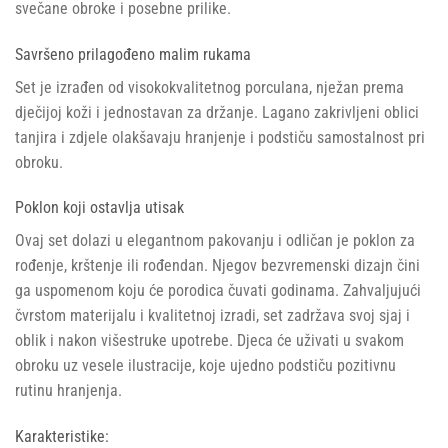
svečane obroke i posebne prilike.
Savršeno prilagođeno malim rukama
Set je izrađen od visokokvalitetnog porculana, nježan prema
dječijoj koži i jednostavan za držanje. Lagano zakrivljeni oblici
tanjira i zdjele olakšavaju hranjenje i podstiču samostalnost pri
obroku.
Poklon koji ostavlja utisak
Ovaj set dolazi u elegantnom pakovanju i odličan je poklon za
rođenje, krštenje ili rođendan. Njegov bezvremenski dizajn čini
ga uspomenom koju će porodica čuvati godinama. Zahvaljujući
čvrstom materijalu i kvalitetnoj izradi, set zadržava svoj sjaj i
oblik i nakon višestruke upotrebe. Djeca će uživati u svakom
obroku uz vesele ilustracije, koje ujedno podstiču pozitivnu
rutinu hranjenja.
Karakteristike: