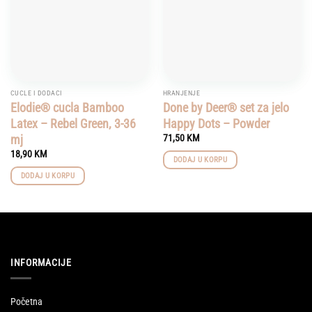
CUCLE I DODACI
HRANJENJE
Elodie® cucla Bamboo
Done by Deer® set za jelo
Latex – Rebel Green, 3-36
Happy Dots – Powder
mj
71,50
KM
18,90
KM
DODAJ U KORPU
DODAJ U KORPU
INFORMACIJE
Početna