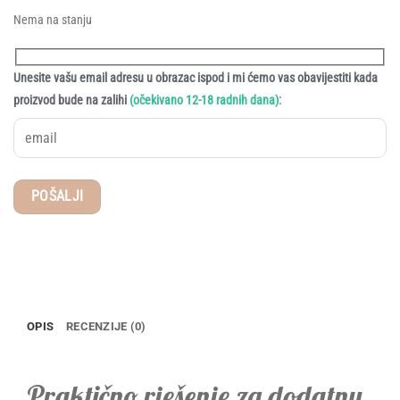
Nema na stanju
Unesite vašu email adresu u obrazac ispod i mi ćemo vas obavijestiti kada
:
proizvod bude na zalihi
(očekivano 12-18 radnih dana)
OPIS
RECENZIJE (0)
Praktično rješenje za dodatnu