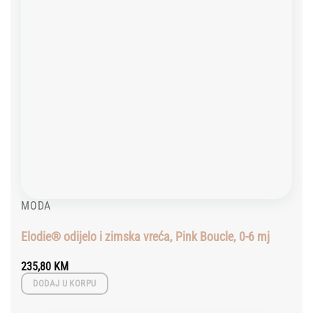
MODA
Elodie® odijelo i zimska vreća, Pink Boucle, 0-6 mj
235,80
KM
DODAJ U KORPU