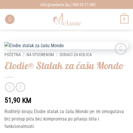
Skip
info@melanie.ba | 060 33 21 081
to
content
0
POČETNA
/
NA OTVORENOM
/
DODACI ZA KOLICA
Add to
Elodie® Stalak za čašu Mondo
wishlist
51,90
KM
Roditelji biraju Elodie stalak za čašu Mondo jer im omogućava
brz pristup piću bez kompromisa po pitanju stila i
funkcionalnosti.