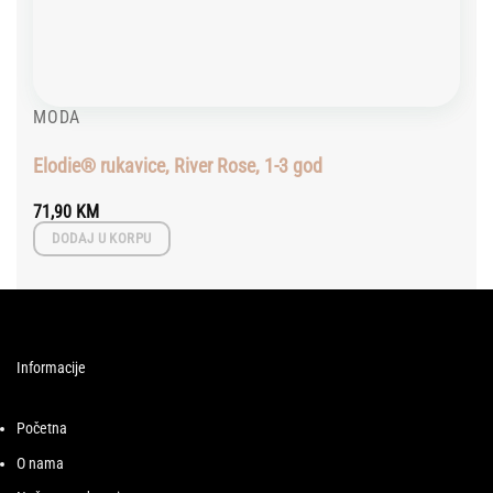
MODA
Elodie® rukavice, River Rose, 1-3 god
71,90
KM
DODAJ U KORPU
Informacije
Početna
O nama