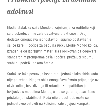
udobnost
Elodie stalak za čašu Mondo dizajniran je za roditelje koji
su u pokretu, ali ne žele da žrtvuju praktičnost. Ovaj
dodatak omogućava jednostavno i sigurno postavljanje
šalice kafe ili bočice za bebu na ručku Elodie Mondo kolica.
Izrađen je od izdržljivih materijala i oblikovan da odgovara
standardnim promjerima čaša i bočica, pružajući sigurnu i
stabilnu podršku tokom šetnje.
Stalak se lako postavlja bez alata i jednako lako skida kada
nije potreban. Njegov oblik omogućava čvrsto prijanjanje uz
okvir kolica, bez klizanja ili rotacije. Kompatibilan je
isključivo s modelima Mondo, čime se garantuje savršeno
pristajanje i stabilnost. Kada nije u upotrebi, može se
jednostavno ostaviti na kolicima zahvaljujući kompaktnim