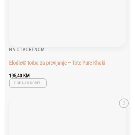
NA OTVORENOM
Elodie® torba za previjanje – Tote Pure Khaki
195,40
KM
DODAJ U KORPU
Add to
wishlist