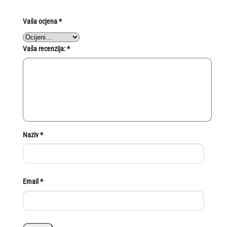
Vaša ocjena
*
Vaša recenzija:
*
Naziv
*
Email
*