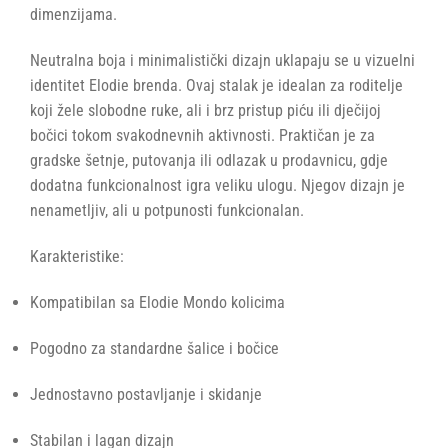
dimenzijama.
Neutralna boja i minimalistički dizajn uklapaju se u vizuelni
identitet Elodie brenda. Ovaj stalak je idealan za roditelje
koji žele slobodne ruke, ali i brz pristup piću ili dječijoj
bočici tokom svakodnevnih aktivnosti. Praktičan je za
gradske šetnje, putovanja ili odlazak u prodavnicu, gdje
dodatna funkcionalnost igra veliku ulogu. Njegov dizajn je
nenametljiv, ali u potpunosti funkcionalan.
Karakteristike:
Kompatibilan sa Elodie Mondo kolicima
Pogodno za standardne šalice i bočice
Jednostavno postavljanje i skidanje
Stabilan i lagan dizajn