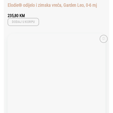
Elodie® odijelo i zimska vreća, Garden Leo, 0-6 mj
235,80
KM
DODAJ U KORPU
Add to
wishlist