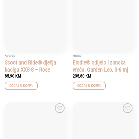
Add to
Add to
wishlist
wishlist
KACIGE
MODA
Scoot and Ride® dječja
Elodie® odijelo i zimska
kaciga XXS-S – Rose
vreća, Garden Leo, 0-6 mj
85,90
KM
235,80
KM
DODAJ U KORPU
DODAJ U KORPU
Add to
Add to
wishlist
wishlist