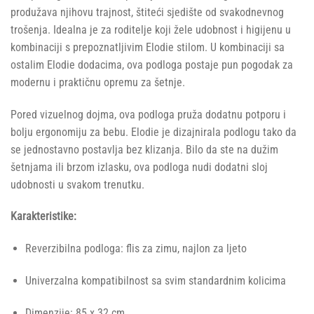
produžava njihovu trajnost, štiteći sjedište od svakodnevnog
trošenja. Idealna je za roditelje koji žele udobnost i higijenu u
kombinaciji s prepoznatljivim Elodie stilom. U kombinaciji sa
ostalim Elodie dodacima, ova podloga postaje pun pogodak za
modernu i praktičnu opremu za šetnje.
Pored vizuelnog dojma, ova podloga pruža dodatnu potporu i
bolju ergonomiju za bebu. Elodie je dizajnirala podlogu tako da
se jednostavno postavlja bez klizanja. Bilo da ste na dužim
šetnjama ili brzom izlasku, ova podloga nudi dodatni sloj
udobnosti u svakom trenutku.
Karakteristike:
Reverzibilna podloga: flis za zimu, najlon za ljeto
Univerzalna kompatibilnost sa svim standardnim kolicima
Dimenzije: 85 x 32 cm