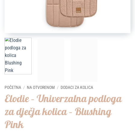
POČETNA
/
NA OTVORENOM
/
DODACI ZA KOLICA
Elodie – Univerzalna podloga
za dječja kolica – Blushing
Pink