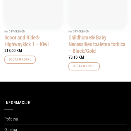
NA OTVORENOM
NA OTVORENOM
Scoot and Ride®
Childhome® Baby
Highwaykick 1 – Kiwi
Necessities toaletna torbica
– Black/Gold
218,00
KM
78,10
KM
DODAJ U KORPU
DODAJ U KORPU
INFORMACIJE
Početna
O nama