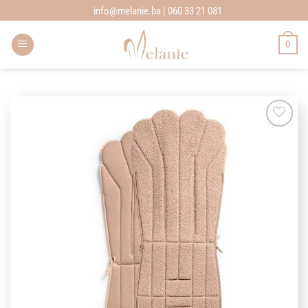
Skip
info@melanie.ba | 060 33 21 081
to
content
0
Add to
wishlist