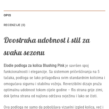
OPIS
RECENZIJE (0)
Dvostruka udobnost i stil za
svaku sezonu
Elodie podloga za kolica Blushing Pink
je savršen spoj
funkcionalnosti i elegancije. Sa sistemom pričvršćivanja na 5
tačaka, podloga se lako prilagođava svim standardnim kolicima i
omogućava sigurnu i stabilnu vožnju. Reverzibilni dizajn pruža
optimalnu udobnost tokom cijele godine – flis strana grije zimi,
dok ljetna strana od najlona održava svježinu i lako se čisti.
Ova podloga ne samo da poboljšava vizuelni izgled kolica, već i