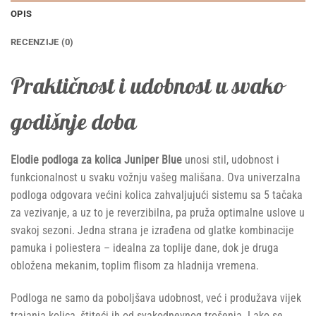
OPIS
RECENZIJE (0)
Praktičnost i udobnost u svako
godišnje doba
Elodie podloga za kolica Juniper Blue
unosi stil, udobnost i
funkcionalnost u svaku vožnju vašeg mališana. Ova univerzalna
podloga odgovara većini kolica zahvaljujući sistemu sa 5 tačaka
za vezivanje, a uz to je reverzibilna, pa pruža optimalne uslove u
svakoj sezoni. Jedna strana je izrađena od glatke kombinacije
pamuka i poliestera – idealna za toplije dane, dok je druga
obložena mekanim, toplim flisom za hladnija vremena.
Podloga ne samo da poboljšava udobnost, već i produžava vijek
trajanja kolica, štiteći ih od svakodnevnog trošenja. Lako se