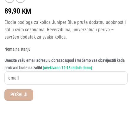
89,90
KM
Elodie podloga za kolica Juniper Blue pruža dodatnu udobnost i
stil u svim sezonama. Reverzibilna, univerzalna i periva –
savršen dodatak za svaka kolica.
Nema na stanju
Unesite vašu email adresu u obrazac ispod i mi ćemo vas obavijestiti kada
:
proizvod bude na zalihi
(očekivano 12-18 radnih dana)