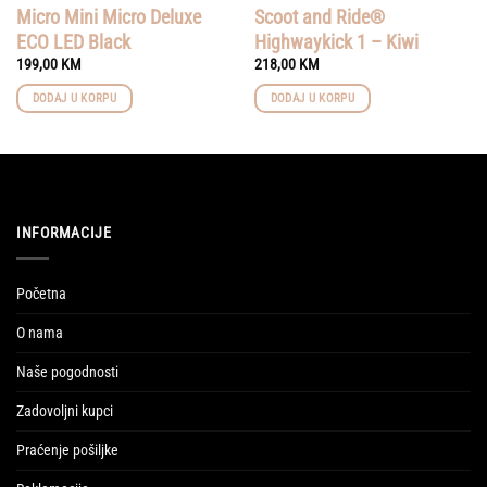
Micro Mini Micro Deluxe
Scoot and Ride®
ECO LED Black
Highwaykick 1 – Kiwi
199,00
KM
218,00
KM
DODAJ U KORPU
DODAJ U KORPU
INFORMACIJE
Početna
O nama
Naše pogodnosti
Zadovoljni kupci
Praćenje pošiljke