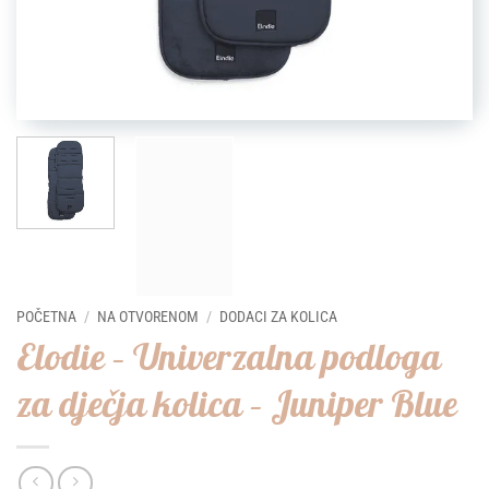
POČETNA
/
NA OTVORENOM
/
DODACI ZA KOLICA
Elodie – Univerzalna podloga
za dječja kolica – Juniper Blue