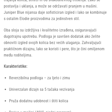
postavlja i uklanja, a može se održavati pranjem u mašini.
Juniper Blue nijansa daje sofisticiran izgled i lako se kombinuje
s ostalim Elodie proizvodima za jedinstven stil.
Oba sloja su izdržljiva i kvalitetno izrađena, osiguravajući
dugotrajnu upotrebu. Podloga je savršen dodatak ako želite
obnoviti izgled svojih kolica bez većih ulaganja. Zahvaljujući
praktičnom dizajnu, lako se koristi i pere, što je čini omiljenom
među roditeljima.
Karakteristike:
Reverzibilna podloga – za ljeto i zimu
Univerzalan dizajn sa 5 tačaka vezivanja
Pruža dodatnu udobnost i štiti kolica