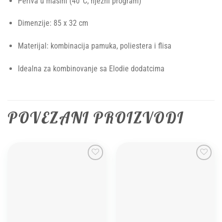
Periva u mašini (40°C, nježni program)
Dimenzije: 85 x 32 cm
Materijal: kombinacija pamuka, poliestera i flisa
Idealna za kombinovanje sa Elodie dodatcima
POVEZANI PROIZVODI
Add to
Add to
wishlist
wishlist