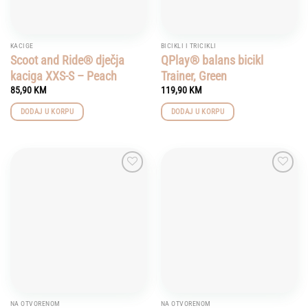
KACIGE
BICIKLI I TRICIKLI
Scoot and Ride® dječja
QPlay® balans bicikl
kaciga XXS-S – Peach
Trainer, Green
85,90
KM
119,90
KM
DODAJ U KORPU
DODAJ U KORPU
Add to
Add to
wishlist
wishlist
NA OTVORENOM
NA OTVORENOM