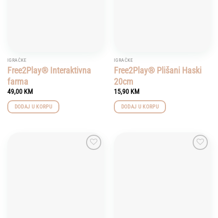
IGRAČKE
IGRAČKE
Free2Play® Interaktivna
Free2Play® Plišani Haski
farma
20cm
49,00
KM
15,90
KM
DODAJ U KORPU
DODAJ U KORPU
Add to
Add to
wishlist
wishlist