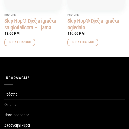
IGRAČKE
IGRAČKE
Skip Hop® Dječja igračka
Skip Hop® Dječja igračka
sa glodalicom – Ljama
ogledalo
49,00
KM
110,00
KM
DODAJ U KORPU
DODAJ U KORPU
INFORMACIJE
Početna
O nama
Naše pogodnosti
Zadovoljni kupci