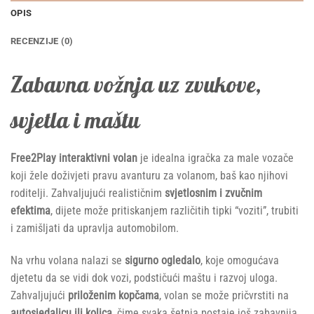
OPIS
RECENZIJE (0)
Zabavna vožnja uz zvukove,
svjetla i maštu
Free2Play interaktivni volan
je idealna igračka za male vozače
koji žele doživjeti pravu avanturu za volanom, baš kao njihovi
roditelji. Zahvaljujući realističnim
svjetlosnim i zvučnim
efektima
, dijete može pritiskanjem različitih tipki “voziti”, trubiti
i zamišljati da upravlja automobilom.
Na vrhu volana nalazi se
sigurno ogledalo
, koje omogućava
djetetu da se vidi dok vozi, podstičući maštu i razvoj uloga.
Zahvaljujući
priloženim kopčama
, volan se može pričvrstiti na
autosjedalicu ili kolica
, čime svaka šetnja postaje još zabavnija.