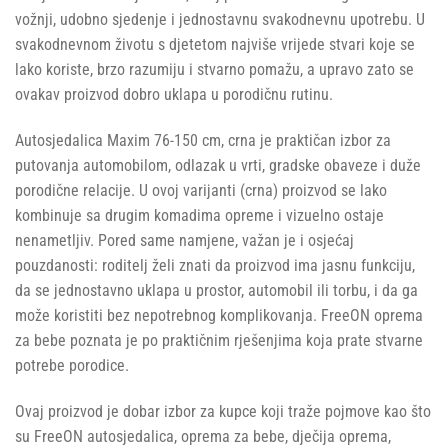
vožnji, udobno sjedenje i jednostavnu svakodnevnu upotrebu. U
svakodnevnom životu s djetetom najviše vrijede stvari koje se
lako koriste, brzo razumiju i stvarno pomažu, a upravo zato se
ovakav proizvod dobro uklapa u porodičnu rutinu.
Autosjedalica Maxim 76-150 cm, crna je praktičan izbor za
putovanja automobilom, odlazak u vrti, gradske obaveze i duže
porodične relacije. U ovoj varijanti (crna) proizvod se lako
kombinuje sa drugim komadima opreme i vizuelno ostaje
nenametljiv. Pored same namjene, važan je i osjećaj
pouzdanosti: roditelj želi znati da proizvod ima jasnu funkciju,
da se jednostavno uklapa u prostor, automobil ili torbu, i da ga
može koristiti bez nepotrebnog komplikovanja. FreeON oprema
za bebe poznata je po praktičnim rješenjima koja prate stvarne
potrebe porodice.
Ovaj proizvod je dobar izbor za kupce koji traže pojmove kao što
su FreeON autosjedalica, oprema za bebe, dječija oprema,