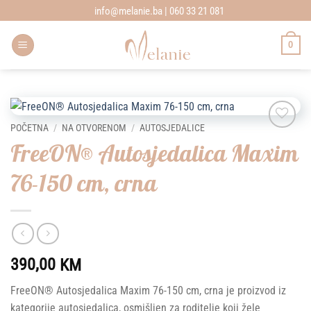
Skip
info@melanie.ba | 060 33 21 081
to
content
0
POČETNA
/
NA OTVORENOM
/
AUTOSJEDALICE
Add to
FreeON® Autosjedalica Maxim
wishlist
76-150 cm, crna
390,00
KM
FreeON® Autosjedalica Maxim 76-150 cm, crna je proizvod iz
kategorije autosjedalica, osmišljen za roditelje koji žele