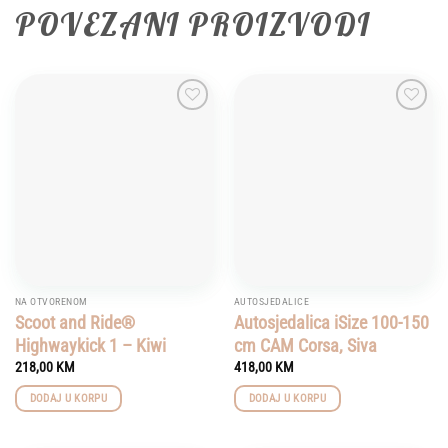
POVEZANI PROIZVODI
Add to
Add to
wishlist
wishlist
NA OTVORENOM
AUTOSJEDALICE
Scoot and Ride®
Autosjedalica iSize 100-150
Highwaykick 1 – Kiwi
cm CAM Corsa, Siva
218,00
KM
418,00
KM
DODAJ U KORPU
DODAJ U KORPU