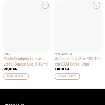
Add to
Add to
wishlist
wishlist
MODA
AUTOSJEDALICE
Elodie® odijelo i zimska
Autosjedalica iSize 100-150
vreća, Garden Leo, 6-12 mj
cm CAM Corsa, Crna
235,80
KM
418,00
KM
DODAJ U KORPU
DODAJ U KORPU