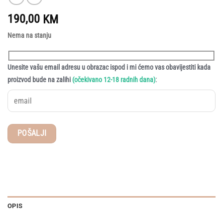
190,00
KM
Nema na stanju
Unesite vašu email adresu u obrazac ispod i mi ćemo vas obavijestiti kada
:
proizvod bude na zalihi
(očekivano 12-18 radnih dana)
OPIS