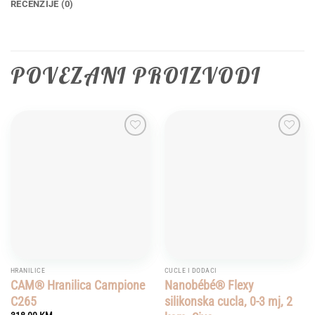
RECENZIJE (0)
POVEZANI PROIZVODI
Add to
Add to
wishlist
wishlist
HRANILICE
CUCLE I DODACI
CAM® Hranilica Campione
Nanobébé® Flexy
C265
silikonska cucla, 0-3 mj, 2