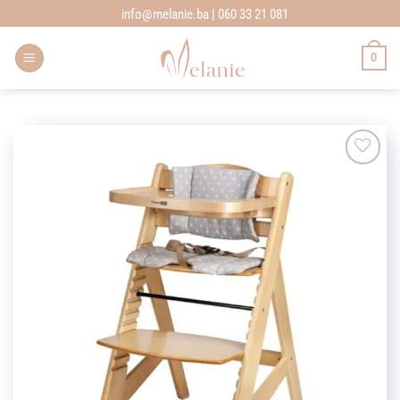
Skip
info@melanie.ba | 060 33 21 081
to
content
0
Add to
wishlist