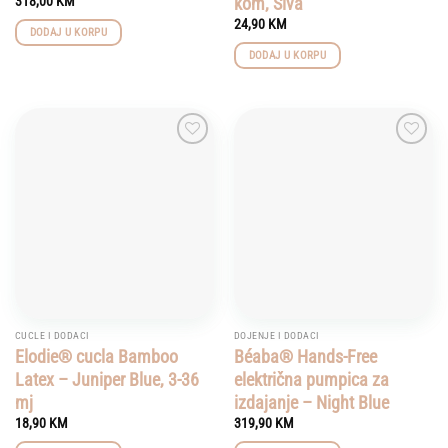
kom, Siva
318,00
KM
24,90
KM
DODAJ U KORPU
DODAJ U KORPU
Add to
Add to
wishlist
wishlist
CUCLE I DODACI
DOJENJE I DODACI
Elodie® cucla Bamboo
Béaba® Hands-Free
Latex – Juniper Blue, 3-36
električna pumpica za
mj
izdajanje – Night Blue
18,90
KM
319,90
KM