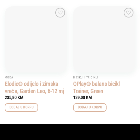
Add to
Add to
wishlist
wishlist
MODA
BICIKLI I TRICIKLI
Elodie® odijelo i zimska
QPlay® balans bicikl
vreća, Garden Leo, 6-12 mj
Trainer, Green
235,80
KM
139,00
KM
DODAJ U KORPU
DODAJ U KORPU