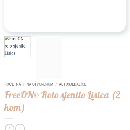
POČETNA
/
NA OTVORENOM
/
AUTOSJEDALICE
FreeON® Rolo sjenilo Lisica (2
kom)