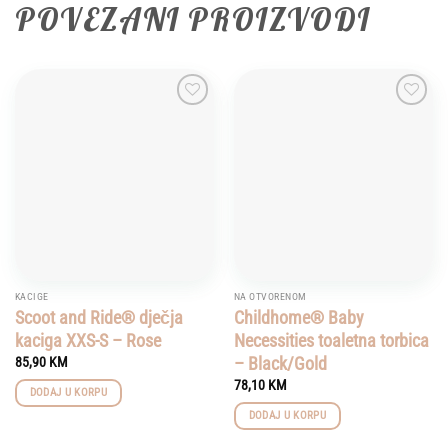
POVEZANI PROIZVODI
Add to
Add to
wishlist
wishlist
KACIGE
NA OTVORENOM
Scoot and Ride® dječja
Childhome® Baby
kaciga XXS-S – Rose
Necessities toaletna torbica
– Black/Gold
85,90
KM
78,10
KM
DODAJ U KORPU
DODAJ U KORPU