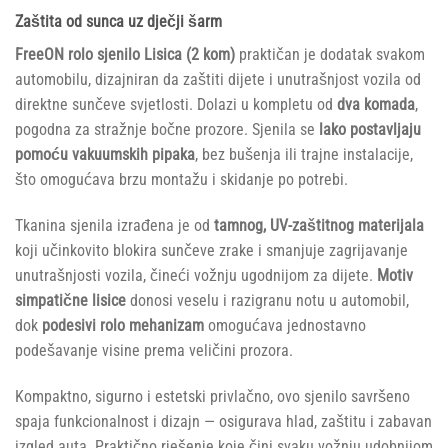
Zaštita od sunca uz dječji šarm
FreeON rolo sjenilo Lisica (2 kom)
praktičan je dodatak svakom
automobilu, dizajniran da zaštiti dijete i unutrašnjost vozila od
direktne sunčeve svjetlosti. Dolazi u kompletu od
dva komada
,
pogodna za stražnje bočne prozore. Sjenila se
lako postavljaju
pomoću vakuumskih pipaka
, bez bušenja ili trajne instalacije,
što omogućava brzu montažu i skidanje po potrebi.
Tkanina sjenila izrađena je od
tamnog, UV-zaštitnog materijala
koji učinkovito blokira sunčeve zrake i smanjuje zagrijavanje
unutrašnjosti vozila, čineći vožnju ugodnijom za dijete.
Motiv
simpatične lisice
donosi veselu i razigranu notu u automobil,
dok
podesivi rolo mehanizam
omogućava jednostavno
podešavanje visine prema veličini prozora.
Kompaktno, sigurno i estetski privlačno, ovo sjenilo savršeno
spaja funkcionalnost i dizajn — osigurava hlad, zaštitu i zabavan
izgled auta. Praktično rješenje koje čini svaku vožnju udobnijom