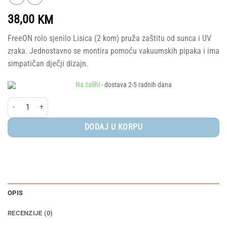
38,00
KM
FreeON rolo sjenilo Lisica (2 kom) pruža zaštitu od sunca i UV
zraka. Jednostavno se montira pomoću vakuumskih pipaka i ima
simpatičan dječji dizajn.
Na zalihi
- dostava 2-5 radnih dana
FreeON® Rolo sjenilo Lisica (2 kom) količina
DODAJ U KORPU
OPIS
RECENZIJE (0)