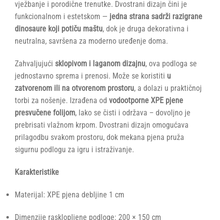
vježbanje i porodične trenutke. Dvostrani dizajn čini je
funkcionalnom i estetskom —
jedna strana sadrži razigrane
dinosaure koji potiču maštu
, dok je druga dekorativna i
neutralna, savršena za moderno uređenje doma.
Zahvaljujući
sklopivom i laganom dizajnu
, ova podloga se
jednostavno sprema i prenosi. Može se koristiti
u
zatvorenom ili na otvorenom prostoru
, a dolazi u praktičnoj
torbi za nošenje. Izrađena od
vodootporne XPE pjene
presvučene folijom
, lako se čisti i održava – dovoljno je
prebrisati vlažnom krpom. Dvostrani dizajn omogućava
prilagodbu svakom prostoru, dok mekana pjena pruža
sigurnu podlogu za igru i istraživanje.
Karakteristike
Materijal: XPE pjena debljine 1 cm
Dimenzije rasklopljene podloge: 200 × 150 cm