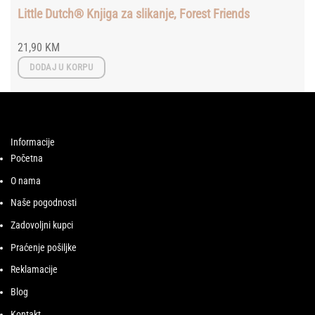
Little Dutch® Knjiga za slikanje, Forest Friends
21,90
KM
DODAJ U KORPU
Informacije
Početna
O nama
Naše pogodnosti
Zadovoljni kupci
Praćenje pošiljke
Reklamacije
Blog
Kontakt