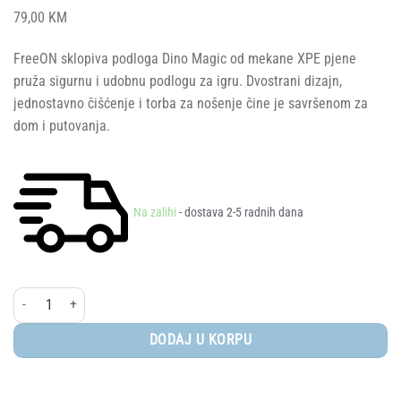
79,00
KM
FreeON sklopiva podloga Dino Magic od mekane XPE pjene
pruža sigurnu i udobnu podlogu za igru. Dvostrani dizajn,
jednostavno čišćenje i torba za nošenje čine je savršenom za
dom i putovanja.
Na zalihi
- dostava 2-5 radnih dana
FreeON® Sklopiva podloga za igru ​​Dino Magic količina
DODAJ U KORPU