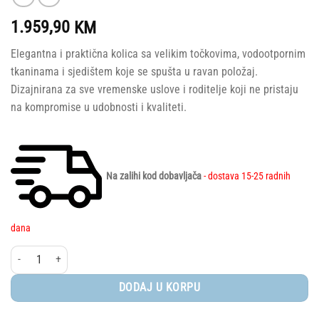
1.959,90
KM
Elegantna i praktična kolica sa velikim točkovima, vodootpornim
tkaninama i sjedištem koje se spušta u ravan položaj.
Dizajnirana za sve vremenske uslove i roditelje koji ne pristaju
na kompromise u udobnosti i kvaliteti.
Na zalihi kod dobavljača
- dostava 15-25 radnih
dana
Easywalker® kolica Jimmey - Pine Green količina
DODAJ U KORPU