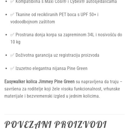
✅ Kompatibilna s Maxi Cosi® i Cybex® autosjedalicama
✅ Tkanine od recikliranih PET boca s UPF 50+ i
vodoodbojnom zaštitom
✅ Prostrana donja korpa sa zapreminom 34L i nosivošću do
10 kg
✅ Doživotna garancija uz registraciju proizvoda
✅ Izuzetno elegantna nijansa Pine Green
Easywalker kolica Jimmey Pine Green
su napravljena da traju –
savršena za roditelje koji žele visoku funkcionalnost, vrhunske
materijale i bezvremenski izgled u jednim kolicima.
POVEZANI PROIZVODI