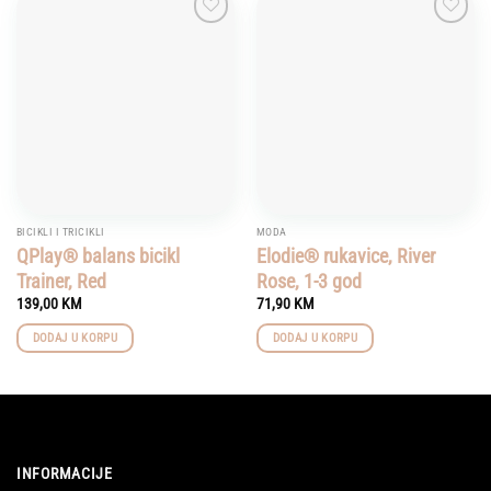
Add to
Add to
wishlist
wishlist
BICIKLI I TRICIKLI
MODA
QPlay® balans bicikl
Elodie® rukavice, River
Trainer, Red
Rose, 1-3 god
139,00
KM
71,90
KM
DODAJ U KORPU
DODAJ U KORPU
INFORMACIJE