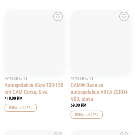
Add to
Add to
wishlist
wishlist
AUTOSJEDALICE
AUTOSJEDALICE
Autosjedalica iSize 100-150
CAM® Baza za
cm CAM Corsa, Siva
autosjedalicu AREA ZERO+
V03, plava
418,00
KM
69,00
KM
DODAJ U KORPU
DODAJ U KORPU