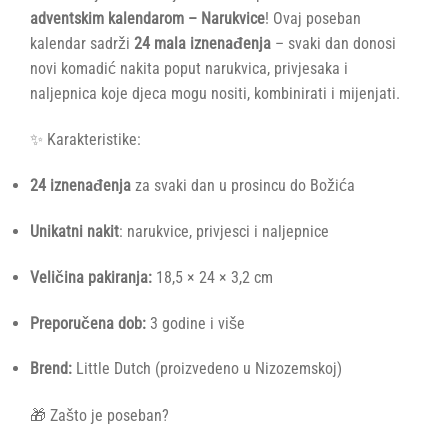
adventskim kalendarom – Narukvice
! Ovaj poseban
kalendar sadrži
24 mala iznenađenja
– svaki dan donosi
novi komadić nakita poput narukvica, privjesaka i
naljepnica koje djeca mogu nositi, kombinirati i mijenjati.
✨ Karakteristike:
24 iznenađenja
za svaki dan u prosincu do Božića
Unikatni nakit
: narukvice, privjesci i naljepnice
Veličina pakiranja:
18,5 × 24 × 3,2 cm
Preporučena dob:
3 godine i više
Brend:
Little Dutch (proizvedeno u Nizozemskoj)
🎁 Zašto je poseban?