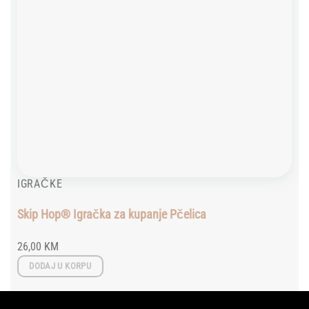
IGRAČKE
Skip Hop® Igračka za kupanje Pčelica
26,00
KM
DODAJ U KORPU