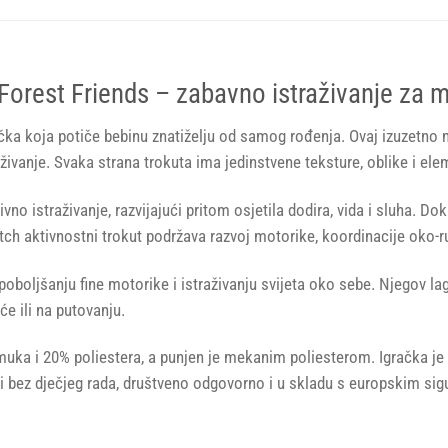
 Forest Friends – zabavno istraživanje za m
račka koja potiče bebinu znatiželju od samog rođenja. Ovaj izuzetno 
aživanje. Svaka strana trokuta ima jedinstvene teksture, oblike i el
ivno istraživanje, razvijajući pritom osjetila dodira, vida i sluha. D
tch aktivnostni trokut podržava razvoj motorike, koordinacije oko-r
poboljšanju fine motorike i istraživanju svijeta oko sebe. Njegov 
e ili na putovanju.
muka i 20% poliestera, a punjen je mekanim poliesterom. Igračka je 
đeni bez dječjeg rada, društveno odgovorno i u skladu s europskim si