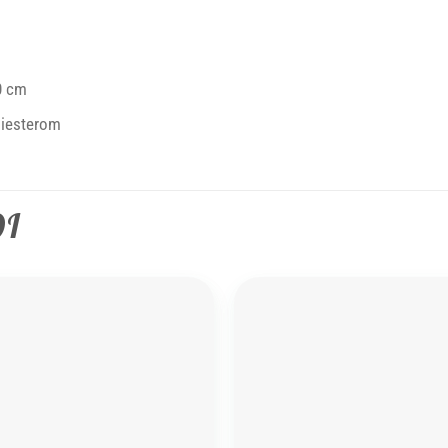
0 cm
liesterom
DI
Add to
wishlist