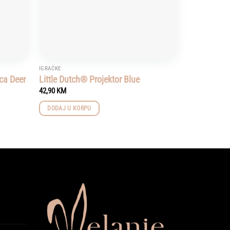
IGRAČKE
ca Deer
Little Dutch® Projektor Blue
42,90
KM
DODAJ U KORPU