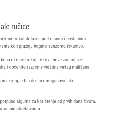
ale ručice
mekani trokut dolazi u prekrasnim i privlačnim
emente koji pružaju bogato senzorno iskustvo.
ok beba okreće trokut, otkriva nove zanimljive
uka i općenito razvojne vještine vašeg mališana.
lagan i kompaktan dizajn omogućava lako
potpuno sigurna za korištenje od prvih dana života.
gurnosnim direktivama.