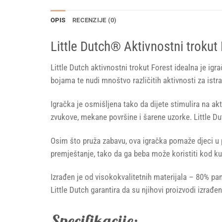
OPIS
RECENZIJE (0)
Little Dutch® Aktivnostni trokut
Little Dutch aktivnostni trokut Forest idealna je ig
bojama te nudi mnoštvo različitih aktivnosti za istr
Igračka je osmišljena tako da dijete stimulira na akt
zvukove, mekane površine i šarene uzorke. Little Du
Osim što pruža zabavu, ova igračka pomaže djeci u 
premještanje, tako da ga beba može koristiti kod kuć
Izrađen je od visokokvalitetnih materijala – 80% pa
Little Dutch garantira da su njihovi proizvodi izra
Specifikacije: