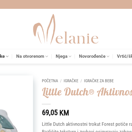
čke
Na otvorenom
Njega
Novorođenče
Vrtić/š
POČETNA
/
IGRAČKE
/
IGRAČKE ZA BEBE
Little Dutch® Aktivnos
Add to
wishlist
69,05
KM
Little Dutch aktivnostni trokut Forest potiče r
Različite teksture i zvukovi osiguravaju zaba