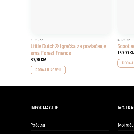
IGRAČKE
IGRAČKE
Little Dutch® Igračka za povlačenje
Scoot a
srna Forest Friends
159,90
K
39,90
KM
DODAJ 
DODAJ U KORPU
INFORMACIJE
MOJ RA
Početna
Moj raču