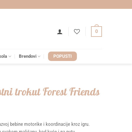
0
kola
Brendovi
POPUSTI
tni trokut Forest Friends
azvoj bebine motorike i koordinacije kroz igru.
vu svakom mališanu, kod kuće i na putu.