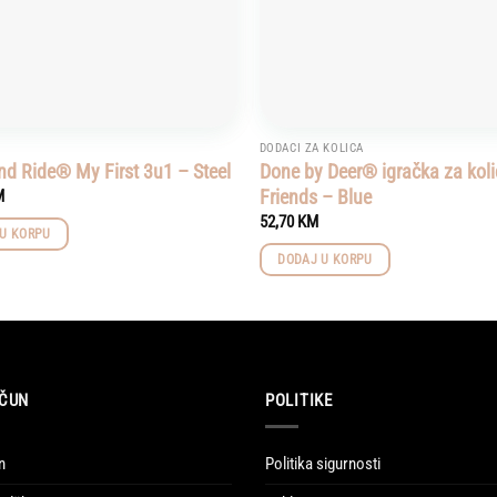
DODACI ZA KOLICA
nd Ride® My First 3u1 – Steel
Done by Deer® igračka za koli
Friends – Blue
M
52,70
KM
U KORPU
DODAJ U KORPU
ČUN
POLITIKE
n
Politika sigurnosti