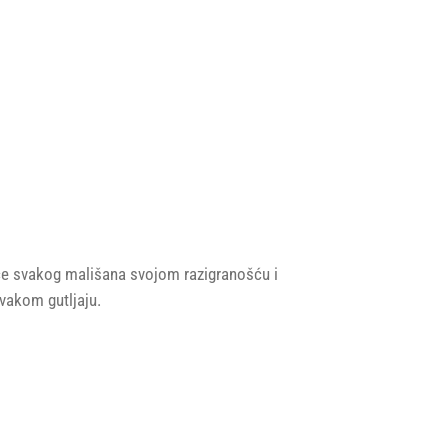
 će svakog mališana svojom razigranošću i
svakom gutljaju.