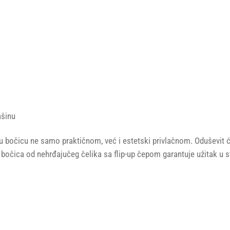
ašinu
vu bočicu ne samo praktičnom, već i estetski privlačnom. Oduševit
va bočica od nehrđajučeg čelika sa flip-up čepom garantuje užitak u 