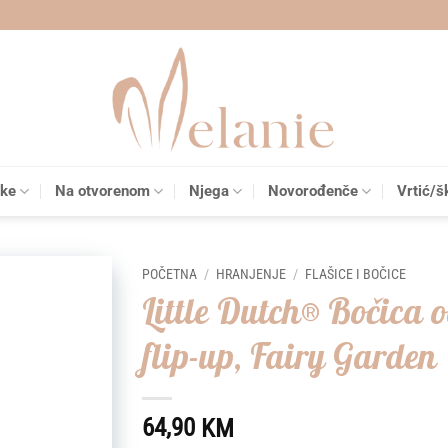
čke
Na otvorenom
Njega
Novorođenče
Vrtić/š
POČETNA
/
HRANJENJE
/
FLAŠICE I BOČICE
Little Dutch® Bočica 
Add to
flip-up, Fairy Garden
wishlist
64,90
KM