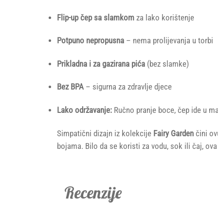
Flip-up čep sa slamkom
za lako korištenje
Potpuno nepropusna
– nema prolijevanja u torbi
Prikladna i za gazirana pića
(bez slamke)
Bez BPA
– sigurna za zdravlje djece
Lako održavanje:
Ručno pranje boce, čep ide u m
Simpatični dizajn iz kolekcije
Fairy Garden
čini o
bojama. Bilo da se koristi za vodu, sok ili čaj, o
Recenzije