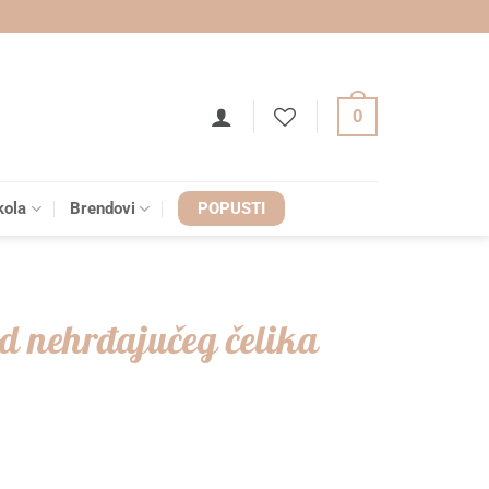
0
kola
Brendovi
POPUSTI
od nehrđajučeg čelika