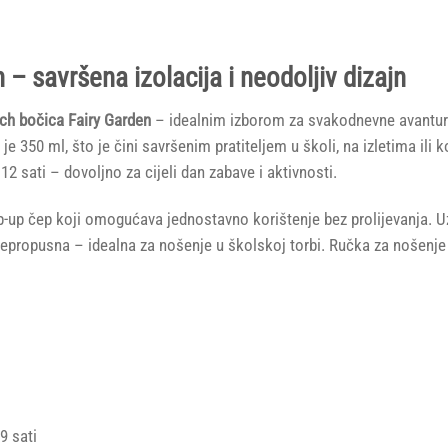
up,
Fairy
Garden
 – savršena izolacija i neodoljiv dizajn
količina
ch bočica Fairy Garden
– idealnim izborom za svakodnevne avanture
je 350 ml, što je čini savršenim pratiteljem u školi, na izletima ili
12 sati – dovoljno za cijeli dan zabave i aktivnosti.
ip-up čep koji omogućava jednostavno korištenje bez prolijevanja. U
 nepropusna – idealna za nošenje u školskoj torbi. Ručka za nošenj
9 sati