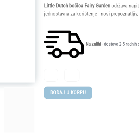
Little Dutch bočica Fairy Garden
održava napit
jednostavna za korištenje i nosi prepoznatljiv
Na zalihi
- dostava 2-5 radnih 
Little
DODAJ U KORPU
Dutch®
Bočica
od
nehrđajučeg
čelika
flip-