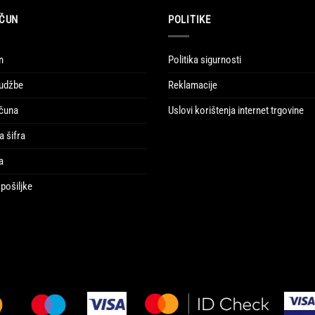
ČUN
POLITIKE
n
Politika sigurnosti
udžbe
Reklamacije
ačuna
Uslovi korištenja internet trgovine
a šifra
a
pošiljke