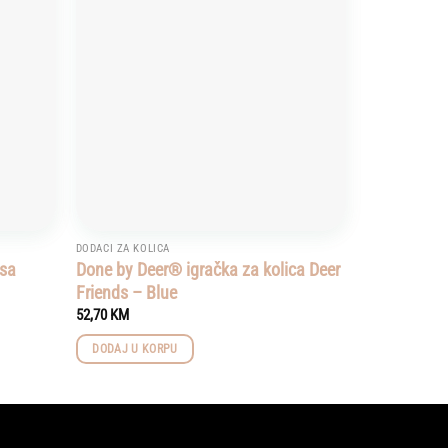
Add to
Add to
wishlist
wishlist
DODACI ZA KOLICA
 sa
Done by Deer® igračka za kolica Deer
Friends – Blue
52,70
KM
DODAJ U KORPU