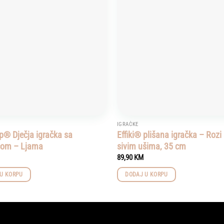
Add to
wishlist
IGRAČKE
p® Dječja igračka sa
Effiki® plišana igračka – Rozi
com – Ljama
sivim ušima, 35 cm
89,90
KM
U KORPU
DODAJ U KORPU