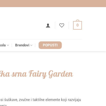
0
kola
Brendovi
POPUSTI
ička srna Fairy Garden
si šuškave, zvučne i taktilne elemente koji razvijaju
enja.