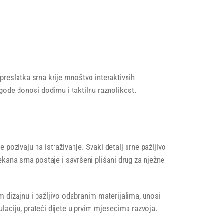
reslatka srna krije mnoštvo interaktivnih
gode donosi dodirnu i taktilnu raznolikost.
pozivaju na istraživanje. Svaki detalj srne pažljivo
kana srna postaje i savršeni plišani drug za nježne
m dizajnu i pažljivo odabranim materijalima, unosi
ulaciju, prateći dijete u prvim mjesecima razvoja.