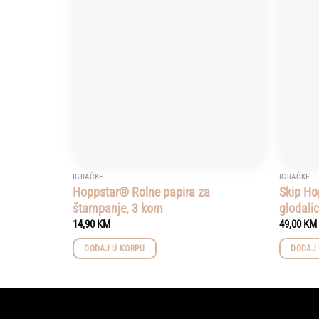
Add to
wishlist
IGRAČKE
IGRAČKE
Hoppstar® Rolne papira za
Skip Ho
štampanje, 3 kom
glodali
14,90
KM
49,00
KM
DODAJ U KORPU
DODAJ 