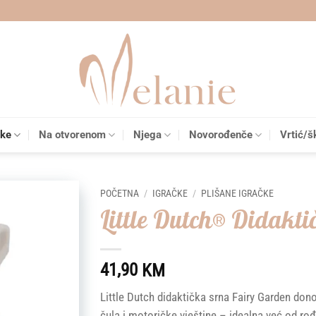
čke
Na otvorenom
Njega
Novorođenče
Vrtić/š
POČETNA
/
IGRAČKE
/
PLIŠANE IGRAČKE
Little Dutch® Didakt
Add to
wishlist
41,90
KM
Little Dutch didaktička srna Fairy Garden dono
čula i motoričke vještine – idealna već od rođ