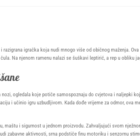
i razigrana igračka koja nudi mnogo više od običnog maženja. Ova p
 čula. Na njenom ramenu nalazi se šuškavi leptirić, a rep u obliku ja
išane
 nozi, ogledala koje potiče samospoznaju do cvjetova i naljepki koje 
laciju i učinio igru uzbudljivom. Kada dođe vrijeme za odmor, ova me
gru, maštu i sigurnost u jednom proizvodu. Zahvaljujući svom nježno
 nudi zabavne aktivnosti, srna podstiče finu motoriku i senzornu stim