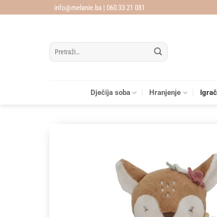
Skip
info@melanie.ba | 060 33 21 081
to
content
Pretraži:
Dječija soba
Hranjenje
Igra