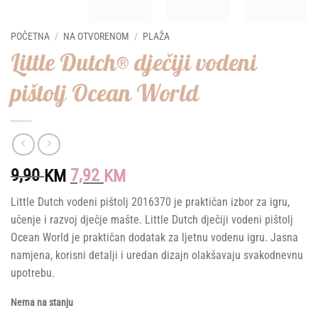
POČETNA
/
NA OTVORENOM
/
PLAŽA
Little Dutch® dječiji vodeni
pištolj Ocean World
Original
Current
9,90
7,92
KM
KM
price
price
Little Dutch vodeni pištolj 2016370 je praktičan izbor za igru,
was:
is:
učenje i razvoj dječje mašte. Little Dutch dječiji vodeni pištolj
9,90 KM.
7,92 KM.
Ocean World je praktičan dodatak za ljetnu vodenu igru. Jasna
namjena, korisni detalji i uredan dizajn olakšavaju svakodnevnu
upotrebu.
Nema na stanju