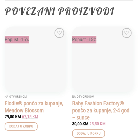
POVEZANI PROIZVODI
Popust -15%
Popust -15%
Add to
Add to
wishlist
wishlist
NA OTVORENOM
NA OTVORENOM
Elodie® pončo za kupanje,
Baby Fashion Factory®
Meadow Blossom
pončo za kupanje, 2-4 god
Original
Current
– sunce
79,00
KM
67,15
KM
price
price
Original
Current
30,00
KM
25,50
KM
was:
is:
DODAJ U KORPU
price
price
79,00 KM.
67,15 KM.
was:
is:
DODAJ U KORPU
30,00 KM.
25,50 KM.