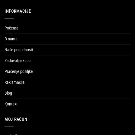
variants.
INFORMACIJE
The
options
may
Početna
be
chosen
O nama
on
Naše pogodnosti
the
product
Zadovoljni kupci
page
Praćenje pošiljke
Reklamacije
Blog
Kontakt
MOJ RAČUN