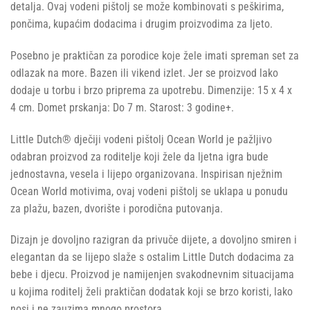
detalja. Ovaj vodeni pištolj se može kombinovati s peškirima,
pončima, kupaćim dodacima i drugim proizvodima za ljeto.
Posebno je praktičan za porodice koje žele imati spreman set za
odlazak na more. Bazen ili vikend izlet. Jer se proizvod lako
dodaje u torbu i brzo priprema za upotrebu. Dimenzije: 15 x 4 x
4 cm. Domet prskanja: Do 7 m. Starost: 3 godine+.
Little Dutch® dječiji vodeni pištolj Ocean World je pažljivo
odabran proizvod za roditelje koji žele da ljetna igra bude
jednostavna, vesela i lijepo organizovana. Inspirisan nježnim
Ocean World motivima, ovaj vodeni pištolj se uklapa u ponudu
za plažu, bazen, dvorište i porodična putovanja.
Dizajn je dovoljno razigran da privuče dijete, a dovoljno smiren i
elegantan da se lijepo slaže s ostalim Little Dutch dodacima za
bebe i djecu. Proizvod je namijenjen svakodnevnim situacijama
u kojima roditelj želi praktičan dodatak koji se brzo koristi, lako
nosi i ne zauzima mnogo prostora.