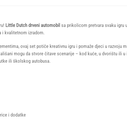
ru!
Little Dutch drveni automobil
sa prikolicom pretvara svaku igru 
a i kvalitetnom izradom.
lementima, ovaj set potiče kreativnu igru i pomaže djeci u razvoju ma
išani mogu da stvore čitave scenarije – kod kuće, u dvorištu ili u i
lutke ili školskog autobusa.
rice i dodatke