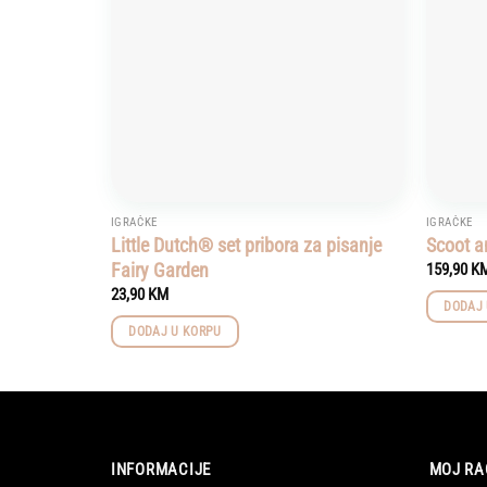
IGRAČKE
IGRAČKE
Little Dutch® set pribora za pisanje
Scoot a
Fairy Garden
159,90
K
23,90
KM
DODAJ 
DODAJ U KORPU
INFORMACIJE
MOJ RA