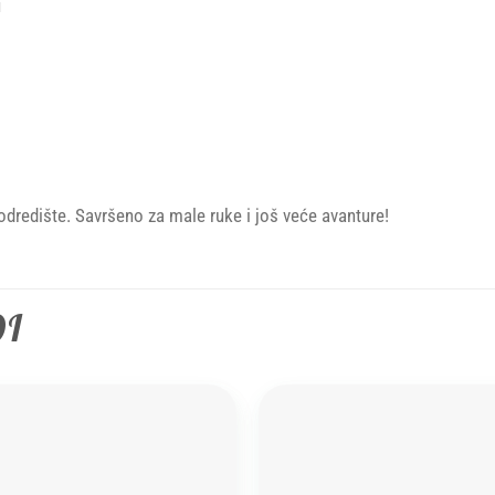
u
dredište. Savršeno za male ruke i još veće avanture!
DI
Add to
wishlist