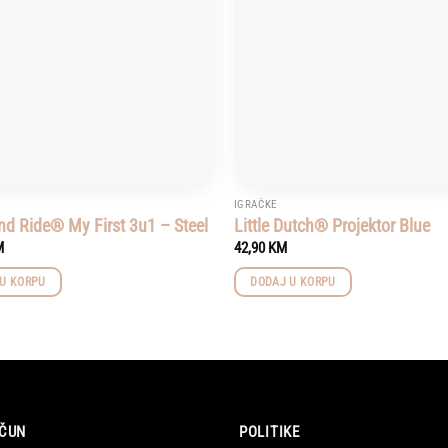
IGRAČKE
nd Ride® My First 3u1 – Steel
Little Dutch® Projektor Blue
M
42,90
KM
U KORPU
DODAJ U KORPU
ČUN
POLITIKE