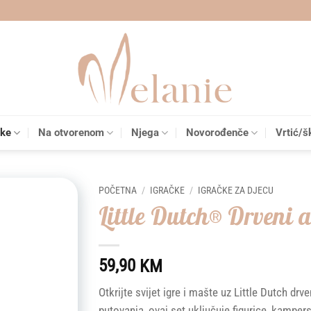
čke
Na otvorenom
Njega
Novorođenče
Vrtić/š
POČETNA
/
IGRAČKE
/
IGRAČKE ZA DJECU
Little Dutch® Drveni 
Add to
wishlist
59,90
KM
Otkrijte svijet igre i mašte uz Little Dutch d
putovanja, ovaj set uključuje figurice, kampe