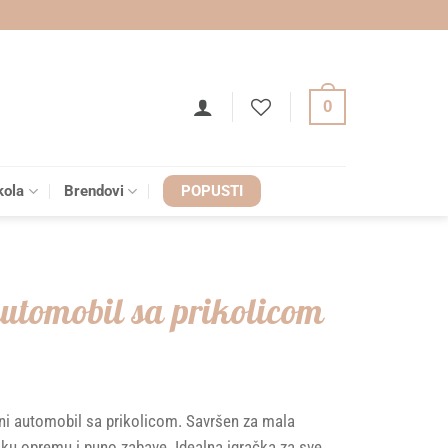
0
kola
Brendovi
POPUSTI
automobil sa prikolicom
rveni automobil sa prikolicom. Savršen za mala
rsku opremu i puno zabave. Idealna igračka za sve