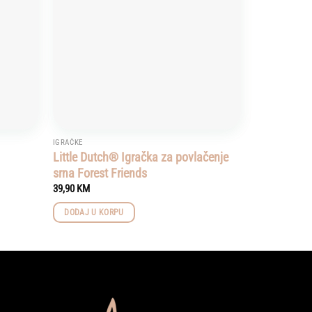
IGRAČKE
Little Dutch® Igračka za povlačenje
srna Forest Friends
39,90
KM
DODAJ U KORPU