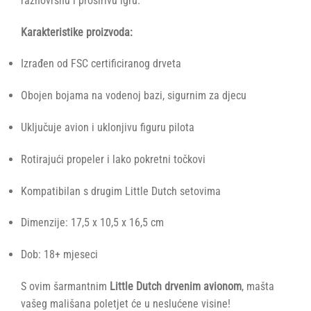
raznovrsnu i proširivu igru.
Karakteristike proizvoda:
Izrađen od FSC certificiranog drveta
Obojen bojama na vodenoj bazi, sigurnim za djecu
Uključuje avion i uklonjivu figuru pilota
Rotirajući propeler i lako pokretni točkovi
Kompatibilan s drugim Little Dutch setovima
Dimenzije: 17,5 x 10,5 x 16,5 cm
Dob: 18+ mjeseci
S ovim šarmantnim
Little Dutch drvenim avionom
, mašta
vašeg mališana poletjet će u neslućene visine!