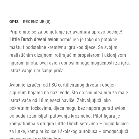
OPIS
RECENZIJE (0)
Pripremite se za polijetanje jer avantura upravo počinje!
Little Dutch drveni avion
osmišljen je tako da potakne
maštu i podstakne kreativnu igru kod djece. Sa svojim
realističnim dizajnom, rotirajućim propelerom i uklonjivom
figurom pilota, ovaj avion donosi mnogo mogućnosti za igru,
istraživanje i pričanje priča.
Avion je izrađen od FSC certificiranog drveta i obojen
sigurnim bojama na bazi vode, što ga čini idealnim za male
istraživače od 18 mjeseci naviše. Zahvaljujući lako
pokretnim točkovima, djeca mogu bez napora gurati avion
po podu i zamišljati putovanja kroz nebo. Pilot figura je
kompatibilna s drugim Little Dutch setovima – poput kućice
za lutke, kamp prikolice i školskog autobusa – omogućujući