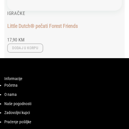
IGRAČKE
Little Dutch® pečati Forest Friends
17,90
KM
DODAJ U KORPU
Informacije
Početna
O nama
Naše pogodnosti
Zadovoljni kupci
Praćenje pošiljke