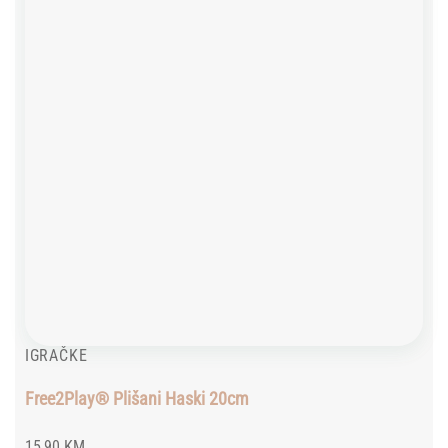
IGRAČKE
Free2Play® Plišani Haski 20cm
15,90
KM