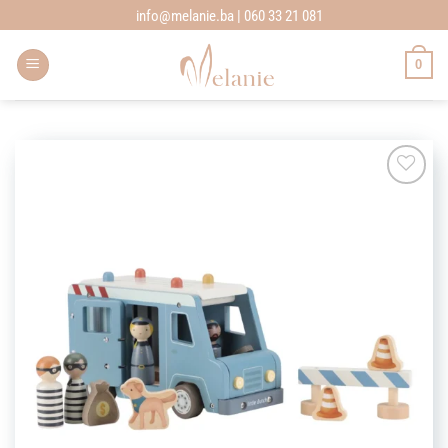
Skip
info@melanie.ba | 060 33 21 081
to
content
0
Add to
wishlist