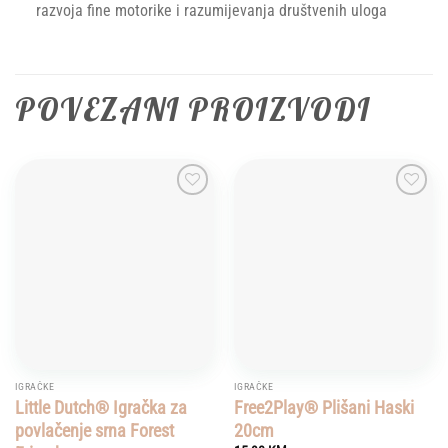
razvoja fine motorike i razumijevanja društvenih uloga
POVEZANI PROIZVODI
Add to
Add to
wishlist
wishlist
IGRAČKE
IGRAČKE
Little Dutch® Igračka za
Free2Play® Plišani Haski
povlačenje srna Forest
20cm