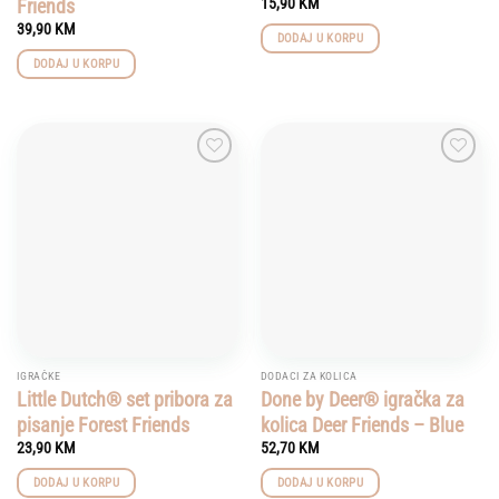
Friends
15,90
KM
39,90
KM
DODAJ U KORPU
DODAJ U KORPU
Add to
Add to
wishlist
wishlist
IGRAČKE
DODACI ZA KOLICA
Little Dutch® set pribora za
Done by Deer® igračka za
pisanje Forest Friends
kolica Deer Friends – Blue
23,90
KM
52,70
KM
DODAJ U KORPU
DODAJ U KORPU