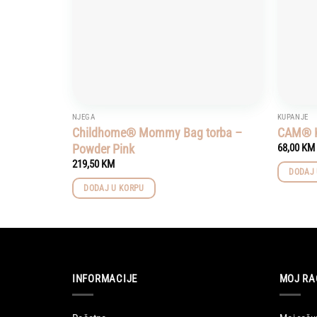
NJEGA
KUPANJE
Childhome® Mommy Bag torba –
CAM® K
Powder Pink
68,00
KM
219,50
KM
DODAJ 
DODAJ U KORPU
INFORMACIJE
MOJ RA