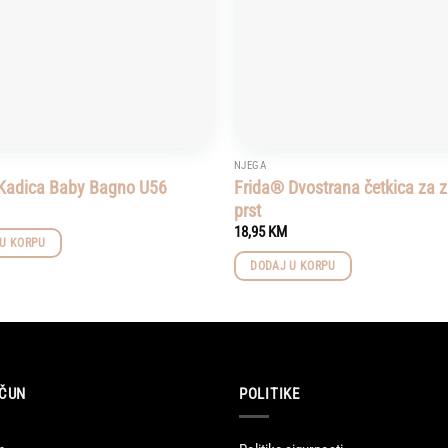
NJEGA
adica Baby Bagno U56
Frida® Dvostrana četkica za 
prst
18,95
KM
U KORPU
DODAJ U KORPU
ČUN
POLITIKE