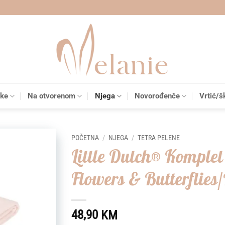
čke
Na otvorenom
Njega
Novorođenče
Vrtić/š
POČETNA
/
NJEGA
/
TETRA PELENE
Little Dutch® Komple
Add to
Flowers & Butterflies
wishlist
48,90
KM