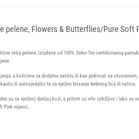
pelene, Flowers & Butterflies/Pure Soft Pi
ktične tetra pelene, izrađene od 100% Oeko-Tex certificiranog pamu
jene.
dojenja, u kolicima za dodatnu zaštitu ili kao pokrivač na otvorenom,
auču ili autosjedalici te za nježno brisanje bebinog lica ili ručica.
e su na nježnoj dječjoj koži, a pritom su vrlo izdržljive i lako se o
t Pink nijansi.