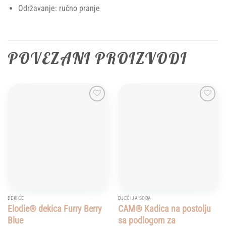
Održavanje: ručno pranje
POVEZANI PROIZVODI
Add to
Add to
wishlist
wishlist
DEKICE
DJEČIJA SOBA
Elodie® dekica Furry Berry
CAM® Kadica na postolju
Blue
sa podlogom za