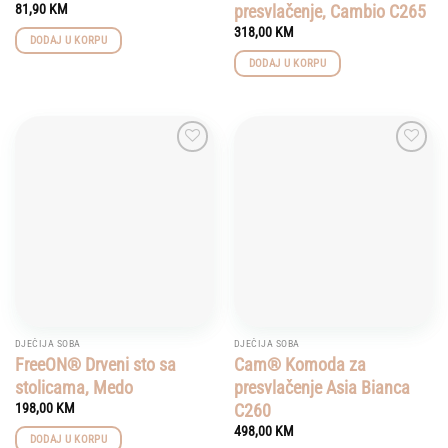
presvlačenje, Cambio C265
81,90
KM
318,00
KM
DODAJ U KORPU
DODAJ U KORPU
Add to
Add to
wishlist
wishlist
DJEČIJA SOBA
DJEČIJA SOBA
FreeON® Drveni sto sa
Cam® Komoda za
stolicama, Medo
presvlačenje Asia Bianca
C260
198,00
KM
498,00
KM
DODAJ U KORPU