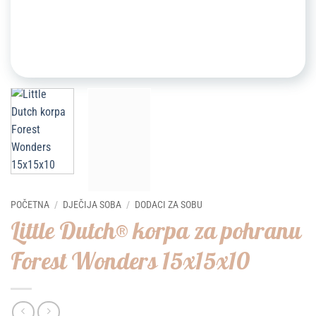
POČETNA
/
DJEČIJA SOBA
/
DODACI ZA SOBU
Little Dutch® korpa za pohranu
Forest Wonders 15x15x10