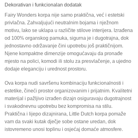
Dekorativan i funkcionalan dodatak
Fairy Wonders korpa nije samo praktična, već i estetski
privlačna. Zahvaljujući neutralnim bojama i nježnom
motivu, lako se uklapa u različite stilove interijera. Izrađena
od 100% organskog pamuka, sigurna je i dugotrajna, dok
jednostavno održavanje čini upotrebu još praktičnijom.
Njene kompaktne dimenzije omogućavaju da pronađe
mjesto na polici, komodi ili stolu za presvlačenje, a ujedno
dodaje eleganciju i urednost prostoru.
Ova korpa nudi savršenu kombinaciju funkcionalnosti i
estetike, čineći prostor organizovanim i prijatnim. Kvalitetni
materijal i pažljivo izrađen dizajn osiguravaju dugotrajnost
i svakodnevnu upotrebu bez kompromisa na stilu.
Praktična i lijepo dizajnirana, Little Dutch korpa pomaže
vam da svaki kutak dječje sobe ostane uredan, dok
istovremeno unosi toplinu i osjećaj domaće atmosfere.