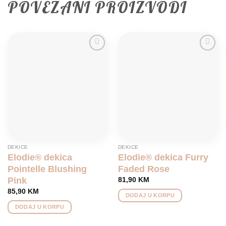
POVEZANI PROIZVODI
Add to
Add to
wishlist
wishlist
DEKICE
DEKICE
Elodie® dekica
Elodie® dekica Furry
Pointelle Blushing
Faded Rose
Pink
81,90
KM
85,90
KM
DODAJ U KORPU
DODAJ U KORPU