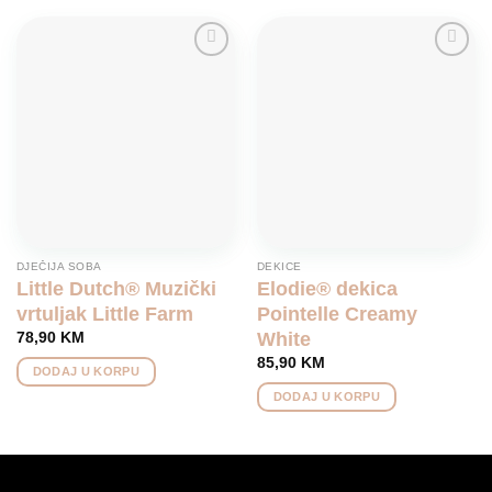
Add to
Add to
wishlist
wishlist
DJEČIJA SOBA
DEKICE
Little Dutch® Muzički
Elodie® dekica
vrtuljak Little Farm
Pointelle Creamy
White
78,90
KM
85,90
KM
DODAJ U KORPU
DODAJ U KORPU