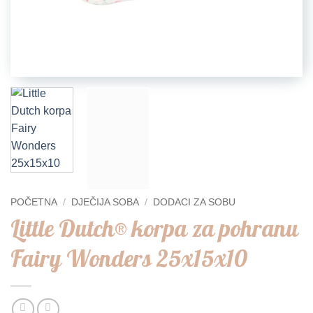
POČETNA
/
DJEČIJA SOBA
/
DODACI ZA SOBU
Little Dutch® korpa za pohranu
Fairy Wonders 25x15x10