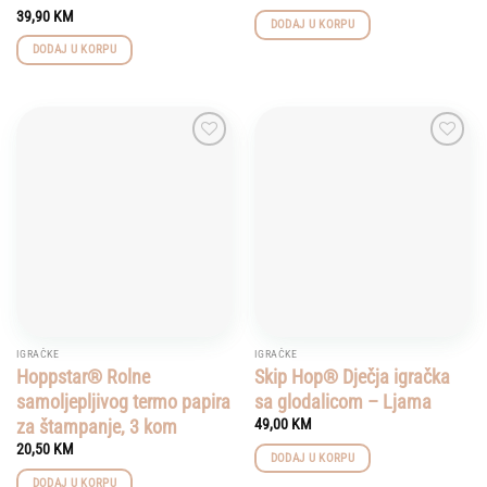
39,90
KM
DODAJ U KORPU
DODAJ U KORPU
Add to
Add to
wishlist
wishlist
IGRAČKE
IGRAČKE
Hoppstar® Rolne
Skip Hop® Dječja igračka
samoljepljivog termo papira
sa glodalicom – Ljama
za štampanje, 3 kom
49,00
KM
20,50
KM
DODAJ U KORPU
DODAJ U KORPU