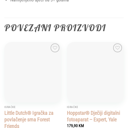
POVEZANI PROIZVODI
Add to
Add to
wishlist
wishlist
IGRAČKE
IGRAČKE
Little Dutch® Igračka za
Hoppstar® Dječiji digitalni
povlačenje srna Forest
fotoaparat – Expert, Yale
Friends
179,90
KM