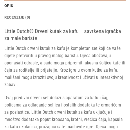
OPIS
RECENZIJE (0)
Little Dutch® Drveni kutak za kafu – savršena igračka
za male bariste
Little Dutch drveni kutak za kafu je kompletan set koji će vaše
dijete pretvoriti u pravog malog baristu. Djeca obožavaju
oponašati odrasle, a sada mogu pripremiti ukusnu šoljicu kafe ili
čaja za roditelje ili prijatelje. Kroz igru u ovom kutku za kafu,
mališani mogu izraziti svoju kreativnost i uživati u interaktivnoj
zabavi.
Ovaj predivni drveni set dolazi s aparatom za kafu i čaj,
policama za odlaganje šoljica i ostalih dodataka te ormarićem
za poslastice. Little Dutch drveni kutak za kafu uključuje i
mnoštvo dodataka poput kroasana, krofni, vrećica čaja, kapsula
za kafu i kolačića, pružajući sate maštovite igre. Djeca mogu