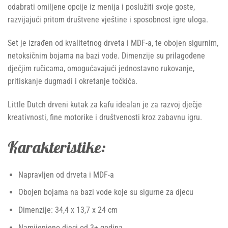
odabrati omiljene opcije iz menija i poslužiti svoje goste,
razvijajući pritom društvene vještine i sposobnost igre uloga.
Set je izrađen od kvalitetnog drveta i MDF-a, te obojen sigurnim,
netoksičnim bojama na bazi vode. Dimenzije su prilagođene
dječjim ručicama, omogućavajući jednostavno rukovanje,
pritiskanje dugmadi i okretanje točkića.
Little Dutch drveni kutak za kafu idealan je za razvoj dječje
kreativnosti, fine motorike i društvenosti kroz zabavnu igru.
Karakteristike:
Napravljen od drveta i MDF-a
Obojen bojama na bazi vode koje su sigurne za djecu
Dimenzije: 34,4 x 13,7 x 24 cm
Namijenjeno djeci od 3+ godina