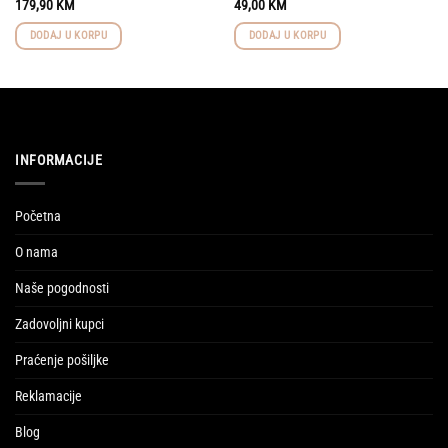
179,90
KM
49,00
KM
DODAJ U KORPU
DODAJ U KORPU
INFORMACIJE
Početna
O nama
Naše pogodnosti
Zadovoljni kupci
Praćenje pošiljke
Reklamacije
Blog