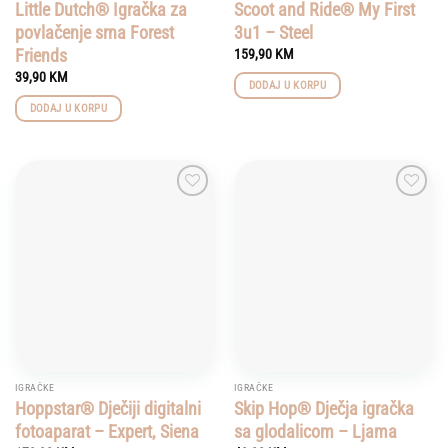
Little Dutch® Igračka za
Scoot and Ride® My First
povlačenje srna Forest
3u1 – Steel
Friends
159,90
KM
39,90
KM
DODAJ U KORPU
DODAJ U KORPU
Add to
Add to
wishlist
wishlist
IGRAČKE
IGRAČKE
Hoppstar® Dječiji digitalni
Skip Hop® Dječja igračka
fotoaparat – Expert, Siena
sa glodalicom – Ljama