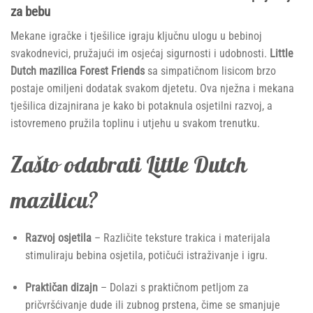
za bebu
Mekane igračke i tješilice igraju ključnu ulogu u bebinoj
svakodnevici, pružajući im osjećaj sigurnosti i udobnosti.
Little
Dutch mazilica
Forest Friends
sa simpatičnom lisicom brzo
postaje omiljeni dodatak svakom djetetu. Ova nježna i mekana
tješilica dizajnirana je kako bi potaknula osjetilni razvoj, a
istovremeno pružila toplinu i utjehu u svakom trenutku.
Zašto odabrati Little Dutch
mazilicu?
Razvoj osjetila
– Različite teksture trakica i materijala
stimuliraju bebina osjetila, potičući istraživanje i igru.
Praktičan dizajn
– Dolazi s praktičnom petljom za
pričvršćivanje dude ili zubnog prstena, čime se smanjuje