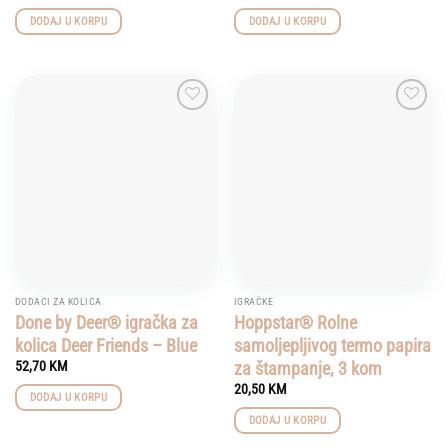
DODAJ U KORPU
DODAJ U KORPU
Add to
Add to
wishlist
wishlist
DODACI ZA KOLICA
IGRAČKE
Done by Deer® igračka za
Hoppstar® Rolne
kolica Deer Friends – Blue
samoljepljivog termo papira
za štampanje, 3 kom
52,70
KM
20,50
KM
DODAJ U KORPU
DODAJ U KORPU