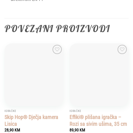
POVEZANI PROIZVODI
Add to
Add to
wishlist
wishlist
IGRAČKE
IGRAČKE
Skip Hop® Dječja kamera
Effiki® plišana igračka –
Lisica
Rozi sa sivim ušima, 35 cm
28,90
KM
89,90
KM