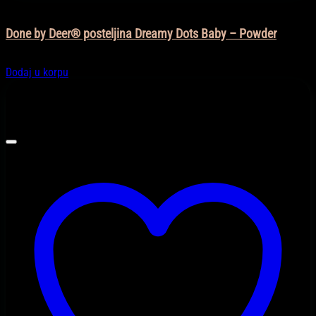
Dječija soba
Done by Deer® posteljina Dreamy Dots Baby – Powder
85,90
KM
Dodaj u korpu