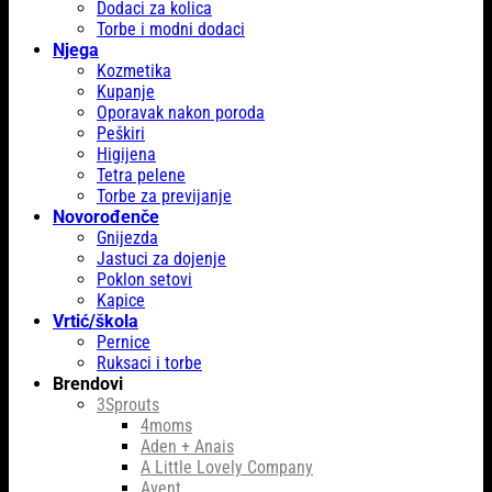
Dodaci za kolica
Torbe i modni dodaci
Njega
Kozmetika
Kupanje
Oporavak nakon poroda
Peškiri
Higijena
Tetra pelene
Torbe za previjanje
Novorođenče
Gnijezda
Jastuci za dojenje
Poklon setovi
Kapice
Vrtić/škola
Pernice
Ruksaci i torbe
Brendovi
3Sprouts
4moms
Aden + Anais
A Little Lovely Company
Avent