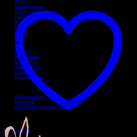
O nama
Naše pogodnosti
Zadovoljni kupci
Praćenje pošiljke
Reklamacije
Blog
Kontakt
Moj račun
Moj račun
Moje narudžbe
Detalji računa
Izgubljena šifra
Lista želja
Praćenje pošiljke
Politike
Politika sigurnosti
Reklamacije
Uslovi korištenja internet trgovine
Add to wishlist