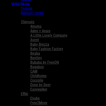
Vrtić/škola
Pernice
Ruksaci i torbe
Brendovi
3Sprouts
4moms
Aden + Anais
A Little Lovely Company
Avent
Baby Brezza
Baby Fashion Factory
Beaba
Bentley
Bubaba by FreeON
Bugaboo
CAM
Childhome
Coccolle
Done by Deer
Easywalker
Effiki
Elodie
Free2Move