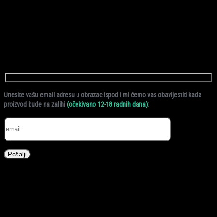
46,90
KM
Little Dutch okrugla korpa Baby Bunny izrađena od 100% eko
pamuka nudi praktično i elegantno rješenje za čuvanje pelena,
krema i dodataka u dječjoj sobi.
Nema na stanju
Unesite vašu email adresu u obrazac ispod i mi ćemo vas obavijestiti kada
:
proizvod bude na zalihi
(očekivano 12-18 radnih dana)