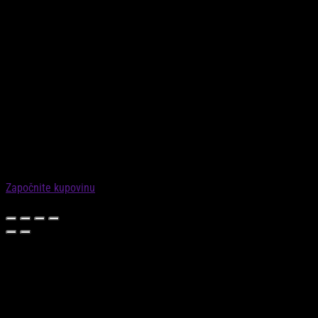
Little Dutch® okrugla korpa za pohranu, Baby Bunny
Nema na stanju
✕
KORPA
Vaša košarica je prazna
Započnite s kupovinom!
Započnite kupovinu
0