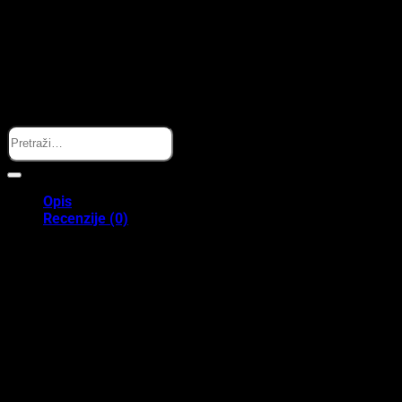
Search
Opis
Recenzije (0)
Organizacija u najljepšem obliku
Little Dutch okrugla korpa Baby Bunny
savršeno je rješenje za
održavanje reda i praktičnosti na stolu za prematanje ili u dječjoj
sobi. Njena prostranost i predivan dizajn omogućavaju da sve
sitnice potrebne za njegu bebe. Od pelena i maramica do krema i
bočica – uvijek budu na dohvat ruke i uredno pospremljene.