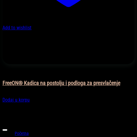
Add to wishlist
Dječija soba
FreeON® Kadica na postolju i podloga za presvlačenje
298,00
KM
Dodaj u korpu
Informacije
Početna