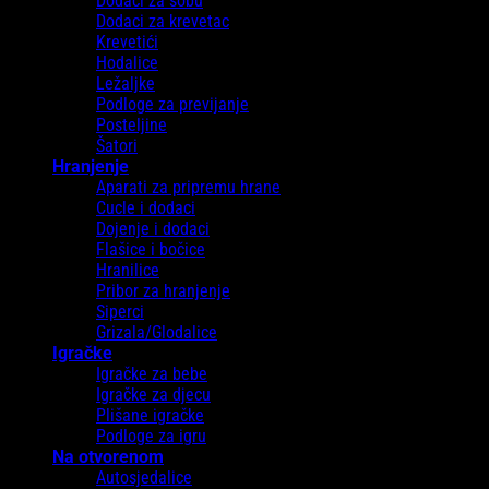
Dodaci za sobu
Dodaci za krevetac
Krevetići
Hodalice
Ležaljke
Podloge za previjanje
Posteljine
Šatori
Hranjenje
Aparati za pripremu hrane
Cucle i dodaci
Dojenje i dodaci
Flašice i bočice
Hranilice
Pribor za hranjenje
Siperci
Grizala/Glodalice
Igračke
Igračke za bebe
Igračke za djecu
Plišane igračke
Podloge za igru
Na otvorenom
Autosjedalice