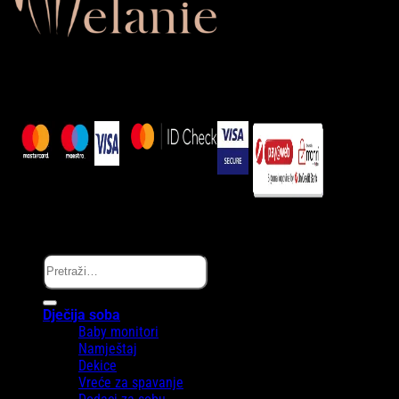
Zaprati nas…
Copyright © Melanie.ba 2025
Pretraži:
Dječija soba
Baby monitori
Namještaj
Dekice
Vreće za spavanje