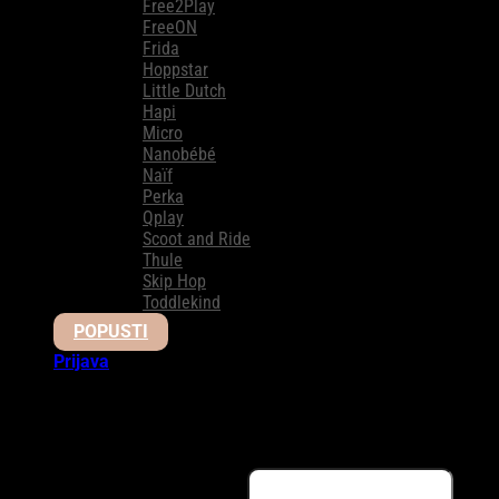
Free2Play
FreeON
Frida
Hoppstar
Little Dutch
Hapi
Micro
Nanobébé
Naïf
Perka
Qplay
Scoot and Ride
Thule
Skip Hop
Toddlekind
POPUSTI
Prijava
Prijava
Obavezno
Korisničko ime ili email adresa
*