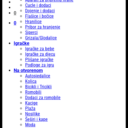
Cucle i dodaci
Dojenje i dodaci
0
Flašice i bočice
Hranilice
0
Pribor za hranjenje
Siperci
Grizala/Glodalice
Igračke
Igračke za bebe
Igračke za djecu
Plišane igračke
Podloge za igru
Na otvorenom
Autosjedalice
Kolica
Bicikli i Tricikli
Romobili
Dodaci za romobile
Kacige
Plaža
Nosiljke
Šeširi i kape
Moda