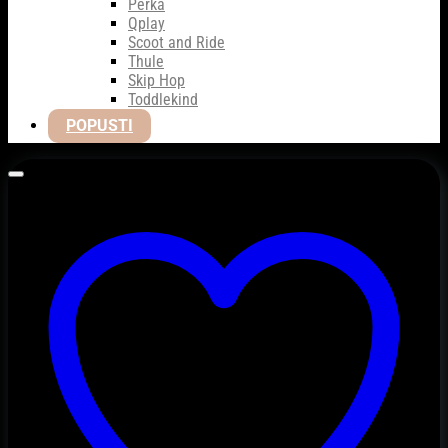
Perka
Qplay
Scoot and Ride
Thule
Skip Hop
Toddlekind
POPUSTI