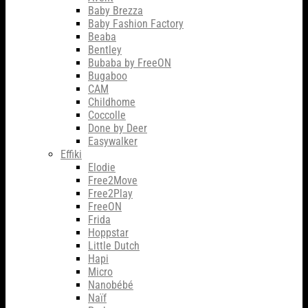
Baby Brezza
Baby Fashion Factory
Beaba
Bentley
Bubaba by FreeON
Bugaboo
CAM
Childhome
Coccolle
Done by Deer
Easywalker
Effiki
Elodie
Free2Move
Free2Play
FreeON
Frida
Hoppstar
Little Dutch
Hapi
Micro
Nanobébé
Naïf