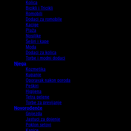
Kolica
Bicikli i Tricikli
Romobili
Dodaci za romobile
Kacige
Plaža
Nosiljke
Šeširi i kape
Moda
Dodaci za kolica
Torbe i modni dodaci
Njega
Kozmetika
Kupanje
Oporavak nakon poroda
Peškiri
Higijena
Tetra pelene
Torbe za previjanje
Novorođenče
Gnijezda
Jastuci za dojenje
Poklon setovi
Kapice