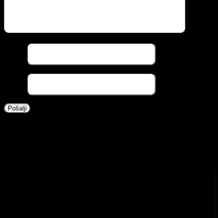
Naziv
*
Email
*
Povezani proizvodi