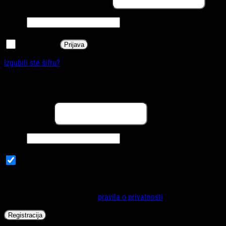
Obavezno
Šifra
*
Zapamti me
Prijava
Izgubili ste šifru?
Registracija
Obavezno
Email adresa
*
Obavezno
Šifra
*
Subscribe to our newsletter
Vaši lični podaci će se koristiti za poboljšanje korisničkog iskustva
na internet stranici, za upravljanje pristupa vašem računu i za
druge svrhe opisane u našoj
pravila o privatnosti
.
Registracija