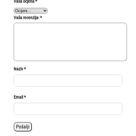
Vaša ocjena
*
Vaša recenzija:
*
Naziv
*
Email
*