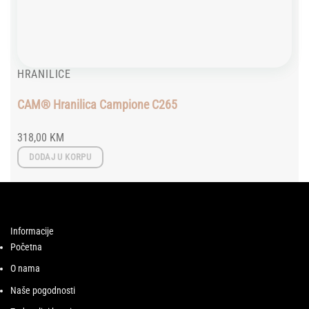
HRANILICE
CAM® Hranilica Campione C265
318,00
KM
DODAJ U KORPU
Informacije
Početna
O nama
Naše pogodnosti