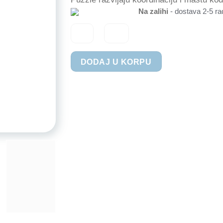
Na zalihi
- dostava 2-5 ra
Little
DODAJ U KORPU
Dutch®
Puzzle
XL
Forest
Friends
količina