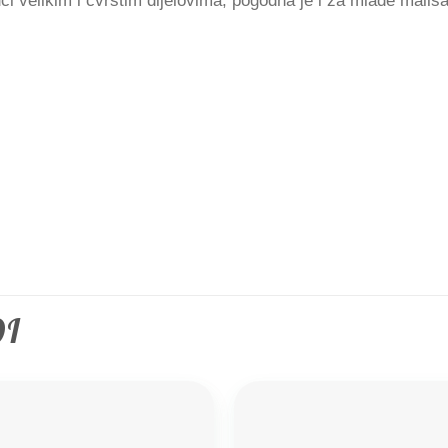
i velikim i čvrstim dijelovima, pogodna je i za mlađe mališ
DI
Add to