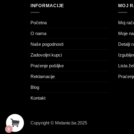
INFORMACIJE
MOJ 
Početna
Moj rač
O nama
Moje na
Naše pogodnosti
Detalji 
Zadovoljni kupci
Izgublje
Praćenje pošiljke
Lista žel
Reklamacije
Praćenje
Blog
Kontakt
Copyright © Melanie.ba 2025
0