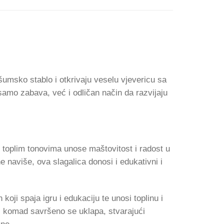
šumsko stablo i otkrivaju veselu vjevericu sa
 samo zabava, već i odličan način da razvijaju
u toplim tonovima unose maštovitost i radost u
e naviše, ova slagalica donosi i edukativni i
koji spaja igru i edukaciju te unosi toplinu i
aki komad savršeno se uklapa, stvarajući