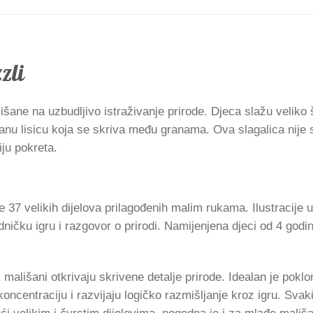
zli
išane na uzbudljivo istraživanje prirode. Djeca slažu veliko 
granu lisicu koja se skriva među granama. Ova slagalica nije
iju pokreta.
 37 velikih dijelova prilagođenih malim rukama. Ilustracije 
ničku igru i razgovor o prirodi. Namijenjena djeci od 4 godin
ališani otkrivaju skrivene detalje prirode. Idealan je poklon 
koncentraciju i razvijaju logičko razmišljanje kroz igru. Sv