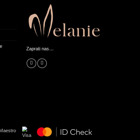
ne
Zaprati nas…