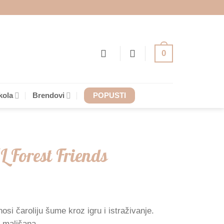
0
kola
Brendovi
POPUSTI
L Forest Friends
osi čaroliju šume kroz igru i istraživanje.
d mališana.