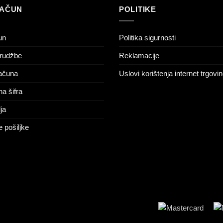
RAČUN
POLITIKE
un
Politika sigurnosti
rudžbe
Reklamacije
računa
Uslovi korištenja internet trgovi
na šifra
ja
 pošiljke