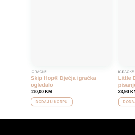
wishlist
IGRAČKE
IGRAČKE
Skip Hop® Dječja igračka
Little
ogledalo
pisanj
110,00
KM
23,90
K
DODAJ U KORPU
DODA