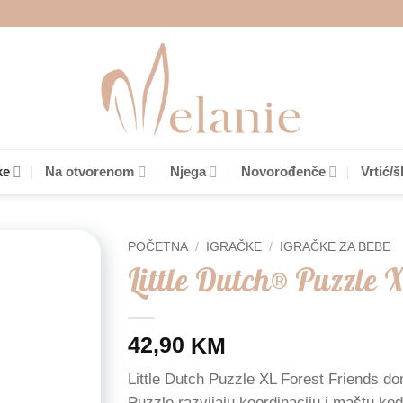
ke
Na otvorenom
Njega
Novorođenče
Vrtić/š
POČETNA
/
IGRAČKE
/
IGRAČKE ZA BEBE
Little Dutch® Puzzle X
Add to
wishlist
42,90
KM
Little Dutch Puzzle XL Forest Friends don
Puzzle razvijaju koordinaciju i maštu ko