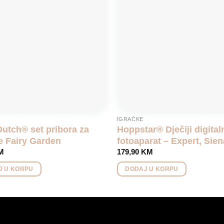
wishlist
IGRAČKE
 Dutch® set pribora za
Hoppstar® Dječiji digital
e Fairy Garden
fotoaparat – Expert, Sien
M
179,90
KM
J U KORPU
DODAJ U KORPU