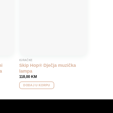
wishlist
wishlist
IGRAČKE
ni
Skip Hop® Dječja muzička
a
lampa
118,00
KM
DODAJ U KORPU