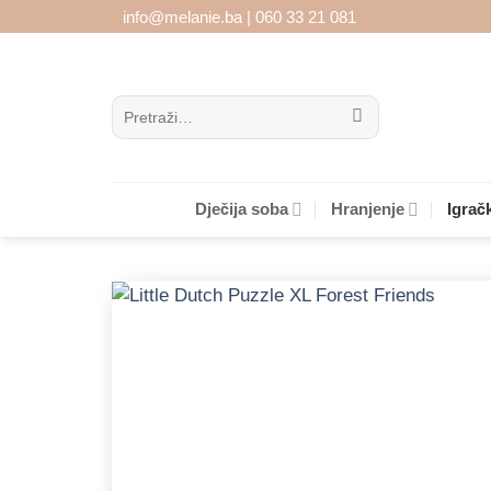
Skip
info@melanie.ba | 060 33 21 081
to
content
Pretraži:
Dječija soba
Hranjenje
Igrač