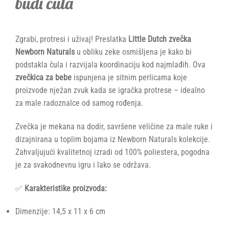
budi čula
Zgrabi, protresi i uživaj! Preslatka
Little Dutch zvečka
Newborn Naturals
u obliku zeke osmišljena je kako bi
podstakla čula i razvijala koordinaciju kod najmlađih. Ova
zvečkica za bebe
ispunjena je sitnim perlicama koje
proizvode nježan zvuk kada se igračka protrese – idealno
za male radoznalce od samog rođenja.
Zvečka je mekana na dodir, savršene veličine za male ruke i
dizajnirana u toplim bojama iz Newborn Naturals kolekcije.
Zahvaljujući kvalitetnoj izradi od 100% poliestera, pogodna
je za svakodnevnu igru i lako se održava.
✅
Karakteristike proizvoda:
Dimenzije: 14,5 x 11 x 6 cm