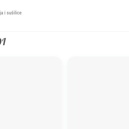
a i sušilice
DI
Add to
wishlist