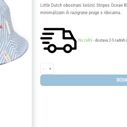
Little Dutch obostrani šeširić Stripes Ocean B
minimalizam ili razigrane pruge s ribicama.
Na zalihi
- dostava 2-5 radnih 
Little Dutch® obostrani šeširić Stripes Ocean Blue vel
DODA