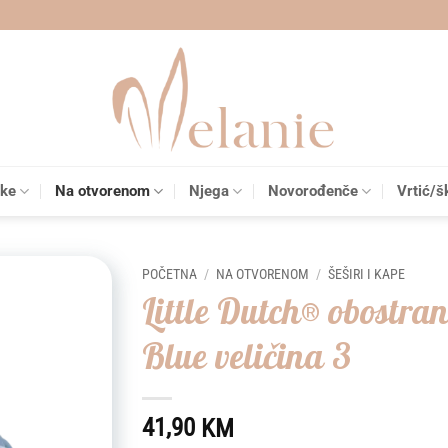
čke
Na otvorenom
Njega
Novorođenče
Vrtić/š
POČETNA
/
NA OTVORENOM
/
ŠEŠIRI I KAPE
Little Dutch® obostran
Add to
Blue veličina 3
wishlist
41,90
KM