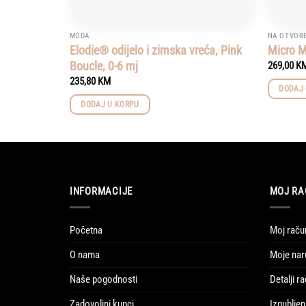
MODA
NA OTVOR
Elodie® odijelo i zimska vreća, Pink
Micro M
Boucle, 0-6 mj
269,00
K
235,80
KM
DODAJ 
DODAJ U KORPU
INFORMACIJE
MOJ RA
Početna
Moj raču
O nama
Moje nar
Naše pogodnosti
Detalji r
Zadovoljni kupci
Izgubljen