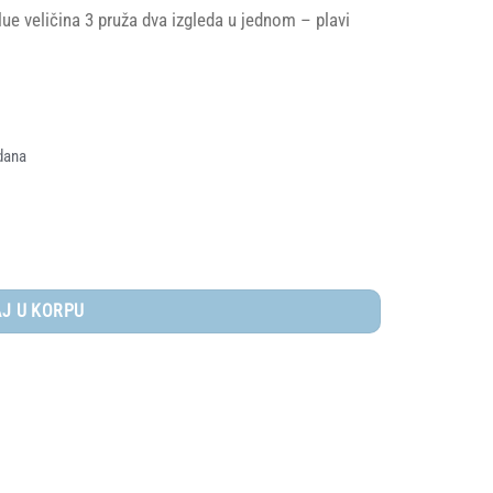
lue veličina 3 pruža dva izgleda u jednom – plavi
dana
ičina 3 količina
J U KORPU