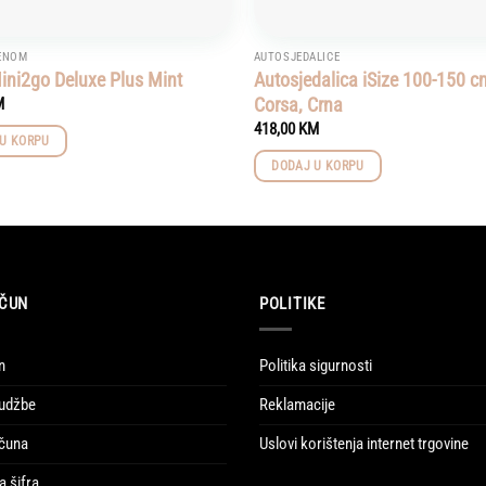
ENOM
AUTOSJEDALICE
ini2go Deluxe Plus Mint
Autosjedalica iSize 100-150 
Corsa, Crna
M
418,00
KM
U KORPU
DODAJ U KORPU
ČUN
POLITIKE
n
Politika sigurnosti
udžbe
Reklamacije
ačuna
Uslovi korištenja internet trgovine
a šifra