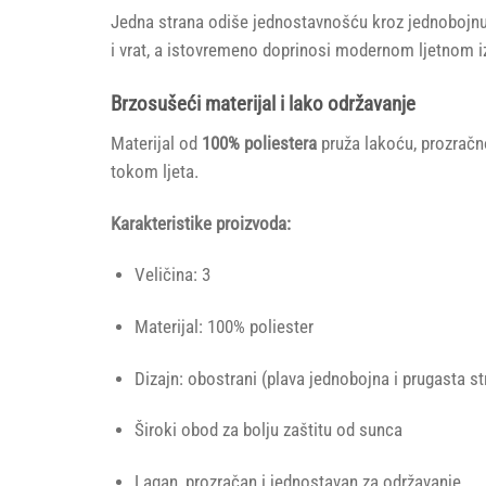
Jedna strana odiše jednostavnošću kroz jednobojnu 
i vrat, a istovremeno doprinosi modernom ljetnom i
Brzosušeći materijal i lako održavanje
Materijal od
100% poliestera
pruža lakoću, prozračno
tokom ljeta.
Karakteristike proizvoda:
Veličina: 3
Materijal: 100% poliester
Dizajn: obostrani (plava jednobojna i prugasta st
Široki obod za bolju zaštitu od sunca
Lagan, prozračan i jednostavan za održavanje