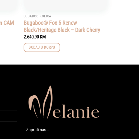
BUGABOO KOLICA
cm CAM
Bugaboo® Fox 5 Renew
Black/Heritage Black – Dark Cherry
2.640,90
KM
DODAJ U KORPU
Zaprati nas…