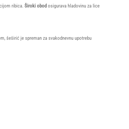
cijom ribica.
Široki obod
osigurava hladovinu za lice
jem, šeširić je spreman za svakodnevnu upotrebu