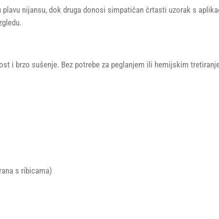
plavu nijansu, dok druga donosi simpatičan črtasti uzorak s aplika
zgledu.
st i brzo sušenje. Bez potrebe za peglanjem ili hemijskim tretiran
rana s ribicama)