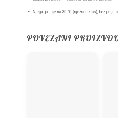
Njega: pranje na 30 °C (nježni ciklus), bez peglanj
POVEZANI PROIZVO
Add to
wishlist