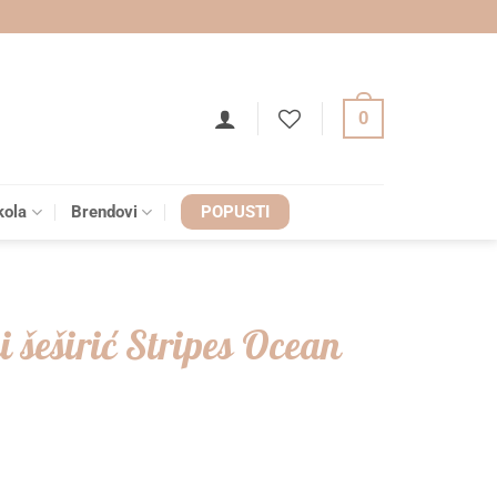
0
kola
Brendovi
POPUSTI
i šeširić Stripes Ocean