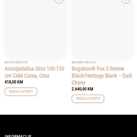
Add to
Add to
wishlist
wishlist
AUTOSJEDALICE
BUGABOO KOLICA
Autosjedalica iSize 100-150
Bugaboo® Fox 5 Renew
cm CAM Corsa, Crna
Black/Heritage Black – Dark
Cherry
418,00
KM
2.640,90
KM
DODAJ U KORPU
DODAJ U KORPU
INFORMACIJE