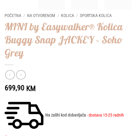
POČETNA
/
NA OTVORENOM
/
KOLICA
/
SPORTSKA KOLICA
MINI by Easywalker® Kolica
Buggy Snap JACKEY – Soho
Grey
699,90
KM
Na zalihi kod dobavljača
- dostava 15-25 radnih