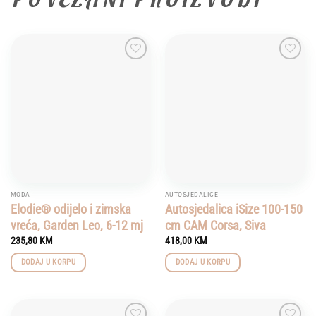
Add to
Add to
wishlist
wishlist
MODA
AUTOSJEDALICE
Elodie® odijelo i zimska
Autosjedalica iSize 100-150
vreća, Garden Leo, 6-12 mj
cm CAM Corsa, Siva
235,80
KM
418,00
KM
DODAJ U KORPU
DODAJ U KORPU