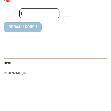
dana
MINI
DODAJ U KORPU
by
Easywalker®
Kolica
Buggy
Snap
JACKEY
OPIS
-
Soho
RECENZIJE (0)
Grey
količina