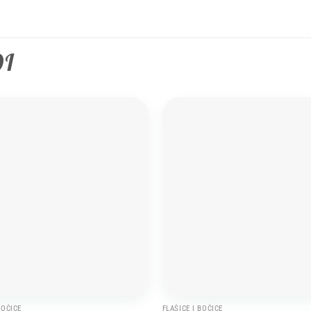
DI
Add to
wishlist
BOČICE
FLAŠICE I BOČICE