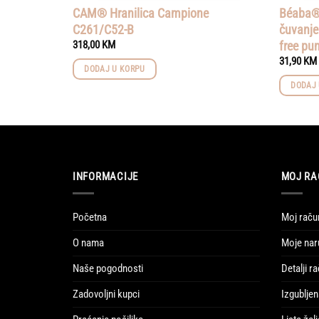
CAM® Hranilica Campione
Béaba® 
C261/C52-B
čuvanje
free pu
318,00
KM
31,90
KM
DODAJ U KORPU
DODAJ 
INFORMACIJE
MOJ RA
Početna
Moj raču
O nama
Moje nar
Naše pogodnosti
Detalji r
Zadovoljni kupci
Izgubljen