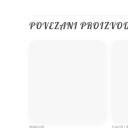
POVEZANI PROIZVO
Add to
wishlist
HRANILICE
FLAŠICE I 