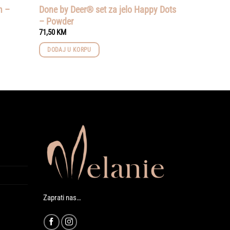
m –
Done by Deer® set za jelo Happy Dots
– Powder
71,50
KM
DODAJ U KORPU
Zaprati nas…