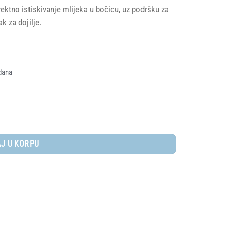
ktno istiskivanje mlijeka u bočicu, uz podršku za
k za dojilje.
dana
ina
J U KORPU