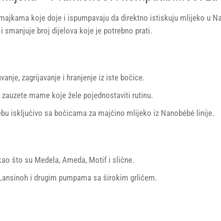
ajkama koje doje i ispumpavaju da direktno istiskuju mlijeko u N
 smanjuje broj dijelova koje je potrebno prati.
je, zagrijavanje i hranjenje iz iste bočice.
 zauzete mame koje žele pojednostaviti rutinu.
ebu isključivo sa bočicama za majčino mlijeko iz Nanobébé linije.
 što su Medela, Ameda, Motif i slične.
Lansinoh i drugim pumpama sa širokim grlićem.