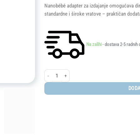
Nanobébé adapter za izdajanje omogućava dire
standardne i široke vratove – praktičan dodata
Na zalihi
- dostava 2-5 radnih 
Nanobébé® adapter za izdajanje mlijeka, 2 kom količ
DODA