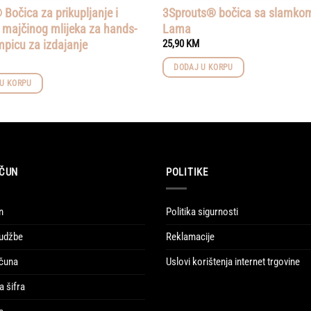
Bočica za prikupljanje i
3Sprouts® bočica sa slamko
 majčinog mlijeka za hands-
Lama
mpicu za izdajanje
25,90
KM
DODAJ U KORPU
U KORPU
ČUN
POLITIKE
n
Politika sigurnosti
udžbe
Reklamacije
ačuna
Uslovi korištenja internet trgovine
a šifra