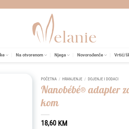
čke
Na otvorenom
Njega
Novorođenče
Vrtić/š
POČETNA
/
HRANJENJE
/
DOJENJE I DODACI
Nanobébé® adapter za
Add to
kom
wishlist
18,60
KM