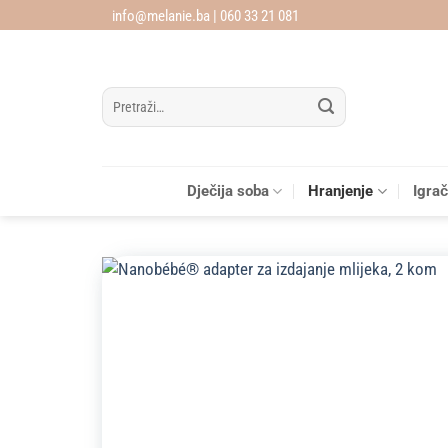
Skip
info@melanie.ba | 060 33 21 081
to
content
Pretraži:
Dječija soba
Hranjenje
Igra