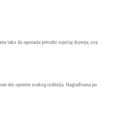
ana tako da oponaša prirodni osjećaj dojenja, ova
van dio opreme svakog roditelja. Nagrađivana po