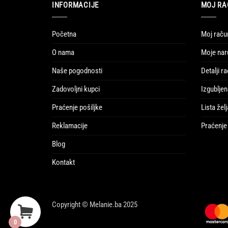
INFORMACIJE
MOJ RA
Početna
Moj raču
O nama
Moje nar
Naše pogodnosti
Detalji r
Zadovoljni kupci
Izgubljen
Praćenje pošiljke
Lista želj
Reklamacije
Praćenje 
Blog
Kontakt
Copyright © Melanie.ba 2025
0