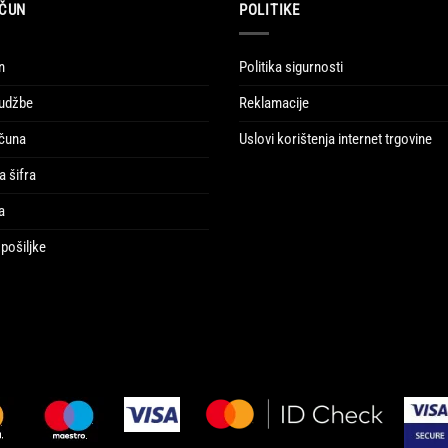
ČUN
POLITIKE
n
Politika sigurnosti
udžbe
Reklamacije
ačuna
Uslovi korištenja internet trgovine
a šifra
a
pošiljke