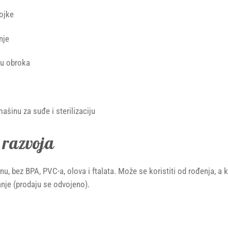
ojke
nje
mu obroka
šinu za suđe i sterilizaciju
 razvoja
u, bez BPA, PVC-a, olova i ftalata. Može se koristiti od rođenja, a
nje (prodaju se odvojeno).