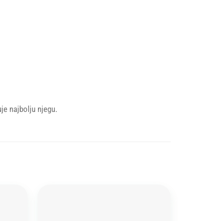
je najbolju njegu.
Add to
Add to
wishlist
wishlist