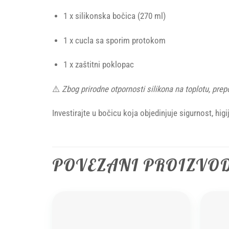
1 x silikonska bočica (270 ml)
1 x cucla sa sporim protokom
1 x zaštitni poklopac
⚠️
Zbog prirodne otpornosti silikona na toplotu, prep
Investirajte u bočicu koja objedinjuje sigurnost, hig
POVEZANI PROIZVO
Add to
wishlist