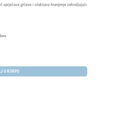
 sprječava grčeve i olakšava hranjenje zahvaljujući
dana
ičina
J U KORPU