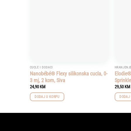
CUCLE I DODACI
HRANJENJ
Nanobébé® Flexy silikonska cucla, 0-
Elodie®
3 mj, 2 kom, Siva
Sprinkl
24,90
KM
29,50
KM
DODAJ U KORPU
DODAJ 