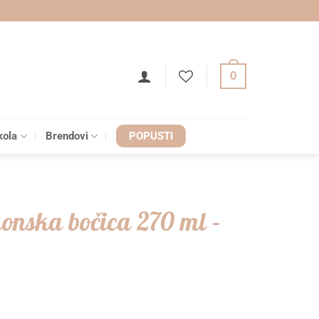
0
kola
Brendovi
POPUSTI
konska bočica 270 ml –