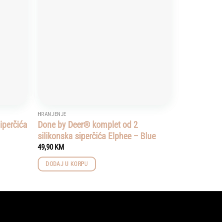
HRANJENJE
iperčića
Done by Deer® komplet od 2
silikonska siperčića Elphee – Blue
49,90
KM
DODAJ U KORPU