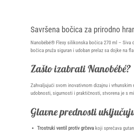
Savršena bočica za prirodno hra
Nanobébé® Flexy silikonska bočica 270 ml – Siva do
bočica pruža siguran i udoban prelaz sa dojke na flaš
Zašto izabrati Nanobébé?
Zahvaljujući svom inovativnom dizajnu i vrhunskim 
udobnosti, sigurnosti i praktičnosti, stvorena je s
Glavne prednosti uključuj
Trostruki ventil protiv grčeva
koji sprečava gutan