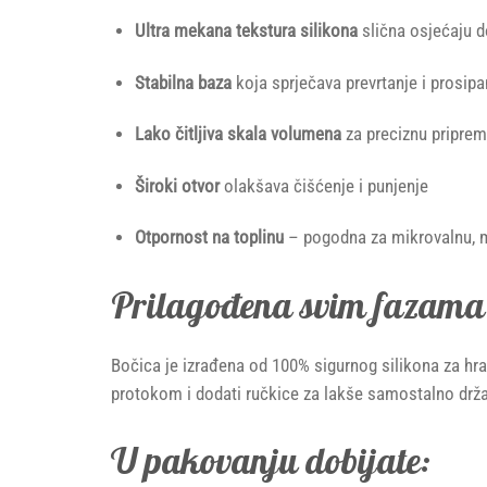
Ultra mekana tekstura silikona
slična osjećaju d
Stabilna baza
koja sprječava prevrtanje i prosipa
Lako čitljiva skala volumena
za preciznu pripre
Široki otvor
olakšava čišćenje i punjenje
Otpornost na toplinu
– pogodna za mikrovalnu, ma
Prilagođena svim fazama
Bočica je izrađena od 100% sigurnog silikona za hran
protokom i dodati ručkice za lakše samostalno drža
U pakovanju dobijate: