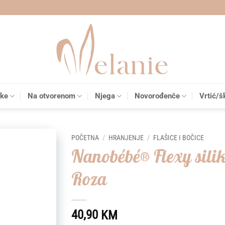
čke
Na otvorenom
Njega
Novorođenče
Vrtić/š
POČETNA
/
HRANJENJE
/
FLAŠICE I BOČICE
Nanobébé® Flexy sili
Add to
Roza
wishlist
40,90
KM