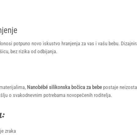
njenje
nosi potpuno novo iskustvo hranjenja za vas i vašu bebu. Dizajnir
icu, bez rizika od odbijanja.
materijalima,
Nanobébé silikonska bočica za bebe
postaje neizosta
 mišlju o svakodnevnim potrebama novopečenih roditelja.
u:
je zraka