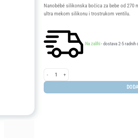
Nanobébé silikonska bočica za bebe od 270 ml
ultra mekom silikonu i trostrukom ventilu.
Na zalihi
- dostava 2-5 radnih 
Nanobébé® Flexy silikonska bočica 270 ml - Roza kol
DODA