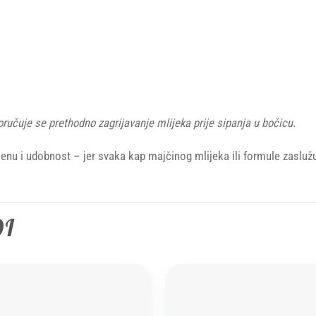
oručuje se prethodno zagrijavanje mlijeka prije sipanja u bočicu.
ijenu i udobnost – jer svaka kap majčinog mlijeka ili formule zaslužu
DI
Add to
wishlist