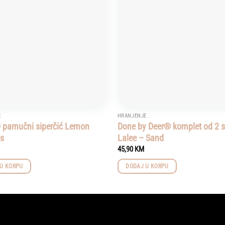
E
HRANJENJE
 pamučni siperčić Lemon
Done by Deer® komplet od 2 s
es
Lalee – Sand
45,90
KM
U KORPU
DODAJ U KORPU