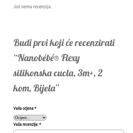
Još nema recenzija.
Budi prvi koji će recenzirati
“Nanobébé® Flexy
silikonska cucla, 3m+, 2
kom, Bijela”
Vaša ocjena
*
Vaša recenzija:
*