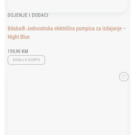
DOJENJE I DODACI
Béaba® Jednostruka električna pumpica za izdajanje –
Night Blue
159,90
KM
DODAJ U KORPU
Add to
wishlist