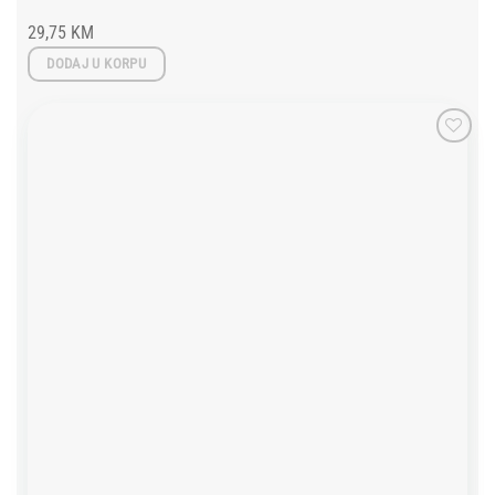
29,75
KM
DODAJ U KORPU
Add to
wishlist