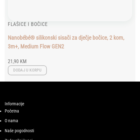
FLAŠICE I BOČICE
Nanobébé® silikonski sisači za dječje bočice, 2 kom,
3m+, Medium Flow GEN2
21,90
KM
DODAJ U KORPU
Informacije
Početna
O nama
Naše pogodnosti