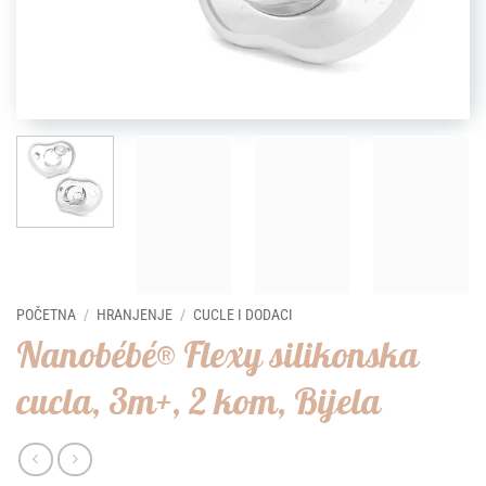
POČETNA
/
HRANJENJE
/
CUCLE I DODACI
Nanobébé® Flexy silikonska
cucla, 3m+, 2 kom, Bijela