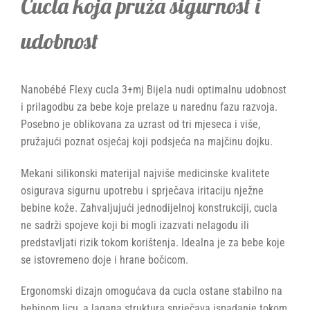
Cucla koja pruža sigurnost i
udobnost
Nanobébé Flexy cucla 3+mj Bijela nudi optimalnu udobnost
i prilagodbu za bebe koje prelaze u narednu fazu razvoja.
Posebno je oblikovana za uzrast od tri mjeseca i više,
pružajući poznat osjećaj koji podsjeća na majčinu dojku.
Mekani silikonski materijal najviše medicinske kvalitete
osigurava sigurnu upotrebu i sprječava iritaciju nježne
bebine kože. Zahvaljujući jednodijelnoj konstrukciji, cucla
ne sadrži spojeve koji bi mogli izazvati nelagodu ili
predstavljati rizik tokom korištenja. Idealna je za bebe koje
se istovremeno doje i hrane bočicom.
Ergonomski dizajn omogućava da cucla ostane stabilno na
bebinom licu, a lagana struktura sprječava ispadanje tokom