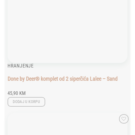
HRANJENJE
Done by Deer® komplet od 2 siperčića Lalee – Sand
45,90
KM
DODAJ U KORPU
Add to
wishlist