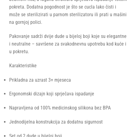
pokreta. Dodatna pogodnost je što se cucla lako čisti i
može se sterilizirati u parnom sterilizatoru ili prati u mašini
na gornjoj polici.
Pakovanje sadrži dvije dude u bijeloj boji koje su elegantne
i neutralne – savršene za svakodnevnu upotrebu kod kuće i
u pokretu.
Karakteristike
Prikladna za uzrast 3+ mjeseca
Ergonomski dizajn koji sprječava ispadanje
Napravljena od 100% medicinskog silikona bez BPA
Jednodijelna konstrukcija za dodatnu sigurnost
Set od 2 dude u bijeloj boji