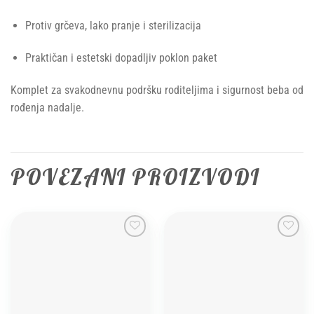
Protiv grčeva, lako pranje i sterilizacija
Praktičan i estetski dopadljiv poklon paket
Komplet za svakodnevnu podršku roditeljima i sigurnost beba od
rođenja nadalje.
POVEZANI PROIZVODI
Add to
Add to
wishlist
wishlist