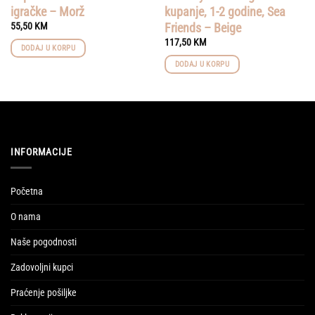
igračke – Morž
kupanje, 1-2 godine, Sea
Friends – Beige
55,50
KM
117,50
KM
DODAJ U KORPU
DODAJ U KORPU
INFORMACIJE
Početna
O nama
Naše pogodnosti
Zadovoljni kupci
Praćenje pošiljke