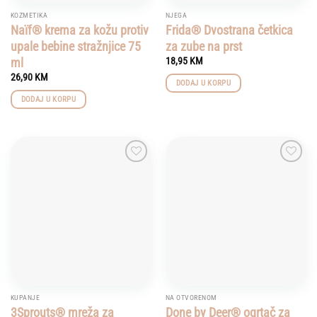
KOZMETIKA
NJEGA
Naïf® krema za kožu protiv
Frida® Dvostrana četkica
upale bebine stražnjice 75
za zube na prst
ml
18,95
KM
26,90
KM
DODAJ U KORPU
DODAJ U KORPU
Add to
Add to
wishlist
wishlist
KUPANJE
NA OTVORENOM
3Sprouts® mreža za
Done by Deer® ogrtač za