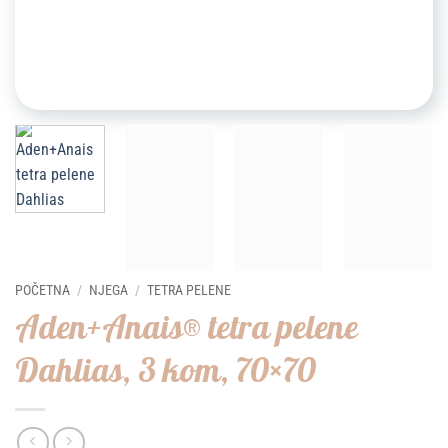
POČETNA
/
NJEGA
/
TETRA PELENE
Aden+Anais® tetra pelene
Dahlias, 3 kom, 70×70