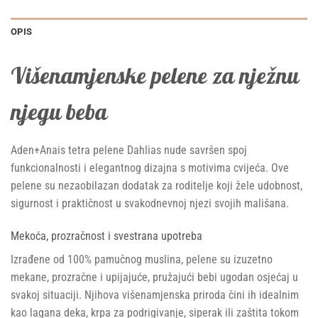
OPIS
Višenamjenske pelene za nježnu
njegu beba
Aden+Anais tetra pelene Dahlias nude savršen spoj
funkcionalnosti i elegantnog dizajna s motivima cvijeća. Ove
pelene su nezaobilazan dodatak za roditelje koji žele udobnost,
sigurnost i praktičnost u svakodnevnoj njezi svojih mališana.
Mekoća, prozračnost i svestrana upotreba
Izrađene od 100% pamučnog muslina, pelene su izuzetno
mekane, prozračne i upijajuće, pružajući bebi ugodan osjećaj u
svakoj situaciji. Njihova višenamjenska priroda čini ih idealnim
kao lagana deka, krpa za podrigivanje, siperak ili zaštita tokom