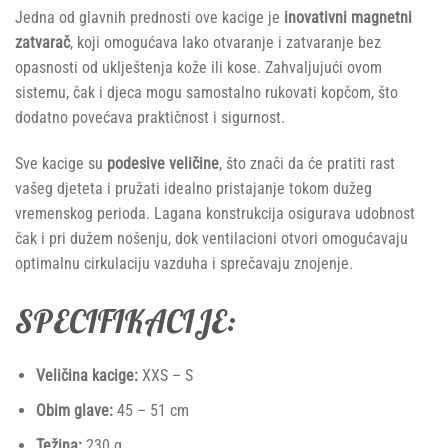
Jedna od glavnih prednosti ove kacige je
inovativni magnetni
zatvarač
, koji omogućava lako otvaranje i zatvaranje bez
opasnosti od uklještenja kože ili kose. Zahvaljujući ovom
sistemu, čak i djeca mogu samostalno rukovati kopčom, što
dodatno povećava praktičnost i sigurnost.
Sve kacige su
podesive veličine
, što znači da će pratiti rast
vašeg djeteta i pružati idealno pristajanje tokom dužeg
vremenskog perioda. Lagana konstrukcija osigurava udobnost
čak i pri dužem nošenju, dok ventilacioni otvori omogućavaju
optimalnu cirkulaciju vazduha i sprečavaju znojenje.
SPECIFIKACIJE:
Veličina kacige:
XXS – S
Obim glave:
45 – 51 cm
Težina:
230 g