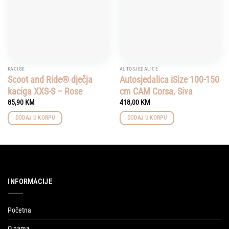
KACIGE
AUTOSJEDALICE
Scoot and Ride® dječja
Autosjedalica iSize 100-150
kaciga XXS-S – Rose
cm CAM Corsa, Siva
85,90
KM
418,00
KM
DODAJ U KORPU
DODAJ U KORPU
INFORMACIJE
Početna
O nama