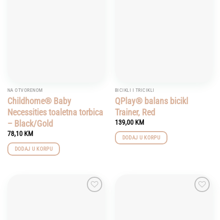
Add to
Add to
wishlist
wishlist
NA OTVORENOM
BICIKLI I TRICIKLI
Childhome® Baby
QPlay® balans bicikl
Necessities toaletna torbica
Trainer, Red
– Black/Gold
139,00
KM
78,10
KM
DODAJ U KORPU
DODAJ U KORPU
Add to
Add to
wishlist
wishlist