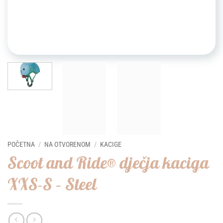
POČETNA
/
NA OTVORENOM
/
KACIGE
Scoot and Ride® dječja kaciga
XXS-S – Steel