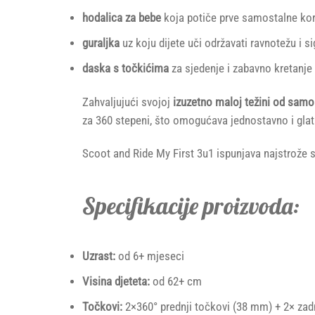
hodalica za bebe
koja potiče prve samostalne kor
guraljka
uz koju dijete uči održavati ravnotežu i si
daska s točkićima
za sjedenje i zabavno kretanje
Zahvaljujući svojoj
izuzetno maloj težini od samo
za 360 stepeni, što omogućava jednostavno i gla
Scoot and Ride My First 3u1 ispunjava najstrože 
Specifikacije proizvoda:
Uzrast:
od 6+ mjeseci
Visina djeteta:
od 62+ cm
Točkovi:
2×360° prednji točkovi (38 mm) + 2× zadnj