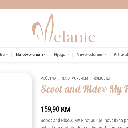
čke
Na otvorenom
Njega
Novorođenče
Vrtić/š
POČETNA
/
NA OTVORENOM
/
ROMOBILI
Scoot and Ride® My Fi
Add to
wishlist
159,90
KM
Scoot and Ride® My First 3u1 je inovativna p
bebu, koja prati dijete u različitim fazama nje