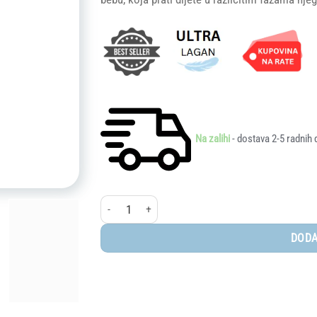
Na zalihi
- dostava 2-5 radnih 
Scoot and Ride® My First 3u1 - Rose količina
DODA