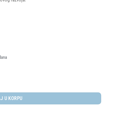
dana
J U KORPU