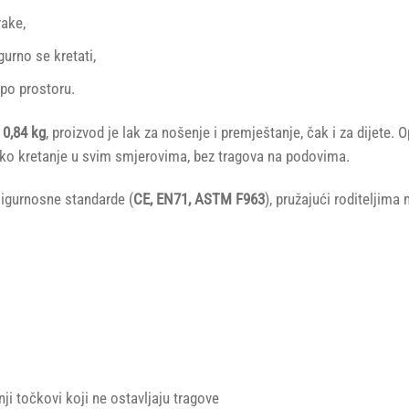
ake,
gurno se kretati,
 po prostoru.
 0,84 kg
, proizvod je lak za nošenje i premještanje, čak i za dijete.
tko kretanje u svim smjerovima, bez tragova na podovima.
sigurnosne standarde (
CE, EN71, ASTM F963
), pružajući roditeljima 
i točkovi koji ne ostavljaju tragove