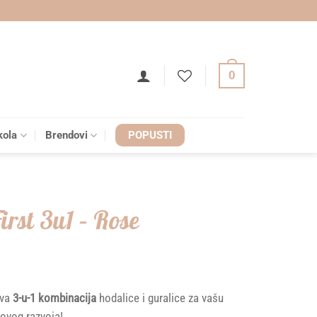
0
kola
Brendovi
POPUSTI
rst 3u1 – Rose
rva
3-u-1 kombinacija
hodalice i guralice za vašu
govog razvoja!