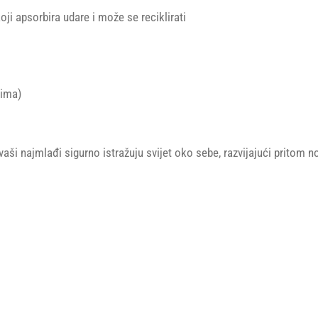
ji apsorbira udare i može se reciklirati
ćima)
aši najmlađi sigurno istražuju svijet oko sebe, razvijajući pritom no