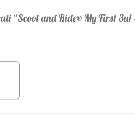
irati “Scoot and Ride® My First 3u1 