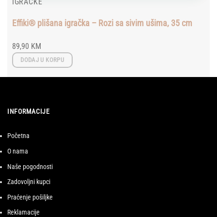
IGRAČKE
Effiki® plišana igračka – Rozi sa sivim ušima, 35 cm
89,90
KM
DODAJ U KORPU
INFORMACIJE
Početna
O nama
Naše pogodnosti
Zadovoljni kupci
Praćenje pošiljke
Reklamacije