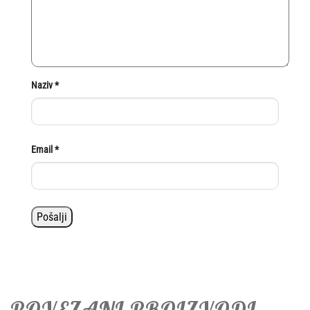
Naziv
*
Email
*
POVEZANI PROIZVODI