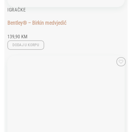
IGRAČKE
Bentley® – Birkin medvjedić
139,90
KM
DODAJ U KORPU
Add to
wishlist