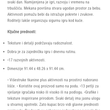
svaki dan. Namijenjena je igri, razvoju i vremenu na
trbuščiću. Mekana površina stvara ugodan prostor za bebu.
Aktivnosti pomažu bebi da istražuje pokrete i zvukove.
Roditelji lakše organizuju sigurnu igru kod kuće.
Ključne prednosti:
Teksture i detalji podržavaju radoznalost.
Dobra je za zajedničku igru i dnevnu rutinu.
•17 razvojnih aktivnosti.
Dimenzije ‎91.44 x 48.26 x 91.44 cm.
• Višestruke tkanine plus aktivnosti na prostirci naborano
lišće. • Koristite ovaj proizvod samo na podu. •13 petlji za
vješanje igračaka nisko ili visoko ili na podlogu. •Grafike i
teksture inspirirane prirodom. Svaki detalj ima jasnu ulogu
u stvarnoj upotrebi. Zato kupac brzo vidi glavne prednosti