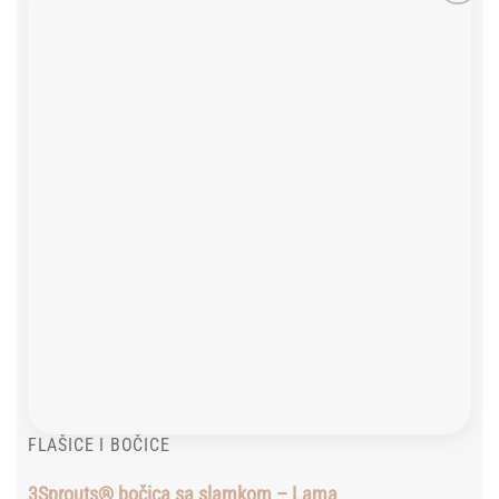
Add to
wishlist
FLAŠICE I BOČICE
3Sprouts® bočica sa slamkom – Lama