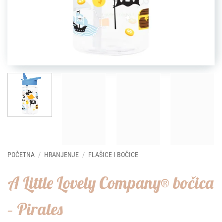
POČETNA
/
HRANJENJE
/
FLAŠICE I BOČICE
A Little Lovely Company® bočica
– Pirates