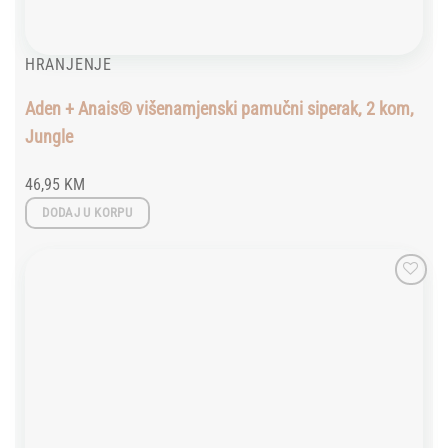
HRANJENJE
Aden + Anais® višenamjenski pamučni siperak, 2 kom,
Jungle
46,95
KM
DODAJ U KORPU
Add to
wishlist