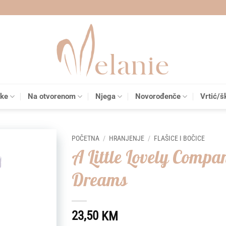
čke
Na otvorenom
Njega
Novorođenče
Vrtić/š
POČETNA
/
HRANJENJE
/
FLAŠICE I BOČICE
A Little Lovely Compa
Add to
Dreams
wishlist
23,50
KM