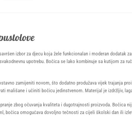
pustolove
savršen izbor za djecu koja žele funkcionalan i moderan dodatak za 
 svakodnevnu upotrebu. Bočica se lako kombinuje sa kutijom za ručak
dnostavno zamijeniti novom, što dodatno produžava vijek trajanja pr
mališane i učiniti bočicu jedinstvenom. Materijal je izdržljiv, lagan
pranje zbog očuvanja kvaliteta i dugotrajnosti proizvoda. Bočica ni
ml, bočica omogućava dovoljno tečnosti za cijeli školski dan ili iz