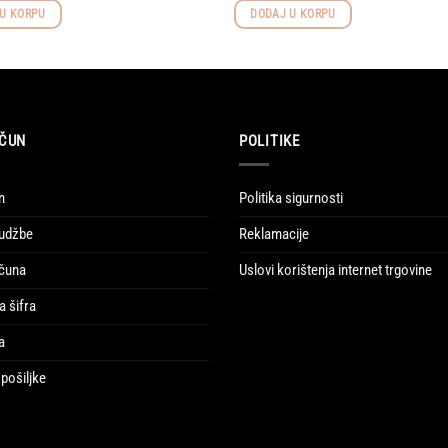
U KORPU
DODAJ U KORPU
ČUN
POLITIKE
n
Politika sigurnosti
udžbe
Reklamacije
ačuna
Uslovi korištenja internet trgovine
a šifra
a
pošiljke