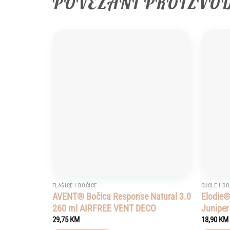
POVEZANI PROIZVO
Add to
wishlist
FLAŠICE I BOČICE
CUCLE I D
AVENT® Bočica Response Natural 3.0
Elodie®
260 ml AIRFREE VENT DECO
Juniper
29,75
KM
18,90
KM