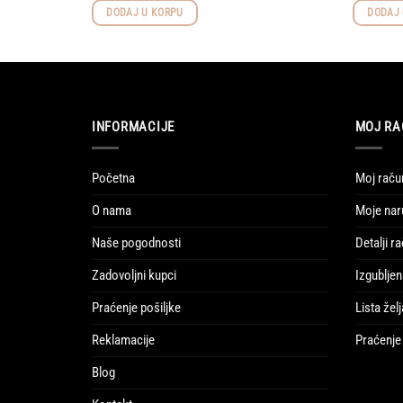
DODAJ U KORPU
DODAJ 
INFORMACIJE
MOJ RA
Početna
Moj raču
O nama
Moje nar
Naše pogodnosti
Detalji r
Zadovoljni kupci
Izgubljen
Praćenje pošiljke
Lista želj
Reklamacije
Praćenje 
Blog