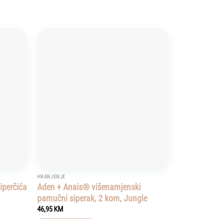
Add to
Add to
wishlist
wishlist
HRANJENJE
iperčića
Aden + Anais® višenamjenski
pamučni siperak, 2 kom, Jungle
46,95
KM