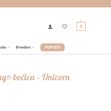
0
kola
Brendovi
POPUSTI
ny® bočica – Unicorn