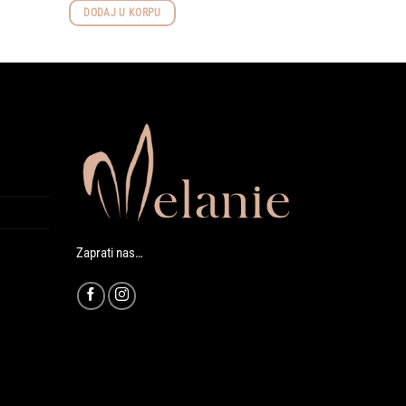
DODAJ U KORPU
Zaprati nas…