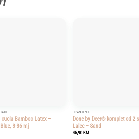
DI
Add to
wishlist
ODACI
HRANJENJE
 cucla Bamboo Latex –
Done by Deer® komplet od 2 s
 Blue, 3-36 mj
Lalee – Sand
45,90
KM