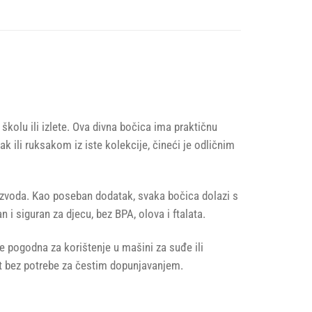
školu ili izlete. Ova divna bočica ima praktičnu
 ili ruksakom iz iste kolekcije, čineći je odličnim
oizvoda. Kao poseban dodatak, svaka bočica dolazi s
 i siguran za djecu, bez BPA, olova i ftalata.
je pogodna za korištenje u mašini za suđe ili
let bez potrebe za čestim dopunjavanjem.