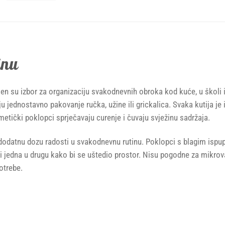
inu
en su izbor za organizaciju svakodnevnih obroka kod kuće, u školi i
u jednostavno pakovanje ručka, užine ili grickalica. Svaka kutija je
metički poklopci sprječavaju curenje i čuvaju svježinu sadržaja.
i dodatnu dozu radosti u svakodnevnu rutinu. Poklopci s blagim isp
žiti jedna u drugu kako bi se uštedio prostor. Nisu pogodne za mikr
otrebe.