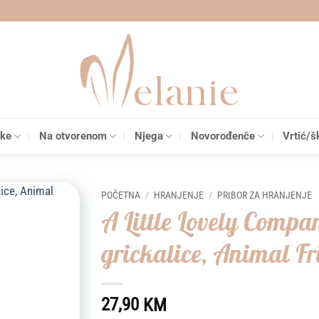
čke
Na otvorenom
Njega
Novorođenče
Vrtić/š
POČETNA
/
HRANJENJE
/
PRIBOR ZA HRANJENJE
A Little Lovely Compa
Add to
grickalice, Animal Fr
wishlist
27,90
KM