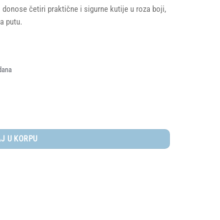
onose četiri praktične i sigurne kutije u roza boji,
a putu.
dana
 Animal Friends količina
J U KORPU