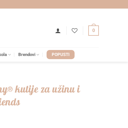
0
kola
Brendovi
POPUSTI
ny® kutije za užinu i
iends