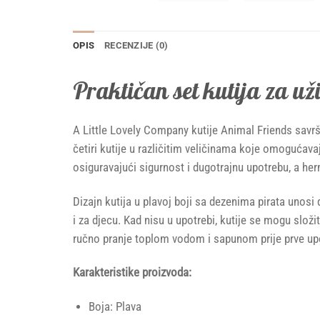
OPIS
RECENZIJE (0)
Praktičan set kutija za už
A Little Lovely Company kutije Animal Friends savrš
četiri kutije u različitim veličinama koje omogućavaj
osiguravajući sigurnost i dugotrajnu upotrebu, a her
Dizajn kutija u plavoj boji sa dezenima pirata unos
i za djecu. Kad nisu u upotrebi, kutije se mogu slo
ručno pranje toplom vodom i sapunom prije prve up
Karakteristike proizvoda:
Boja: Plava