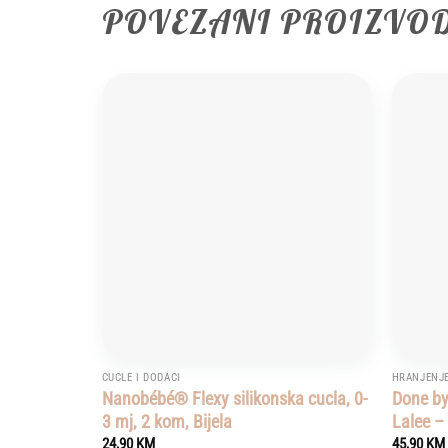
POVEZANI PROIZVO
Add to
wishlist
CUCLE I DODACI
HRANJENJ
Nanobébé® Flexy silikonska cucla, 0-
Done by
3 mj, 2 kom, Bijela
Lalee –
24,90
KM
45,90
KM