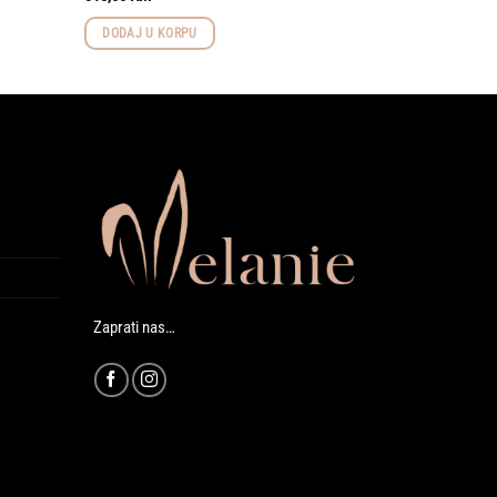
DODAJ U KORPU
Zaprati nas…