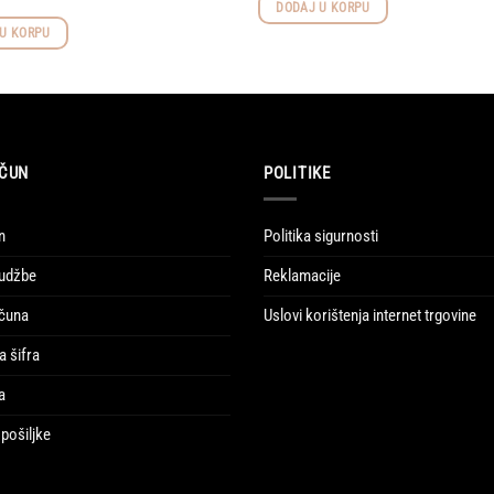
DODAJ U KORPU
U KORPU
ČUN
POLITIKE
n
Politika sigurnosti
udžbe
Reklamacije
ačuna
Uslovi korištenja internet trgovine
a šifra
a
pošiljke