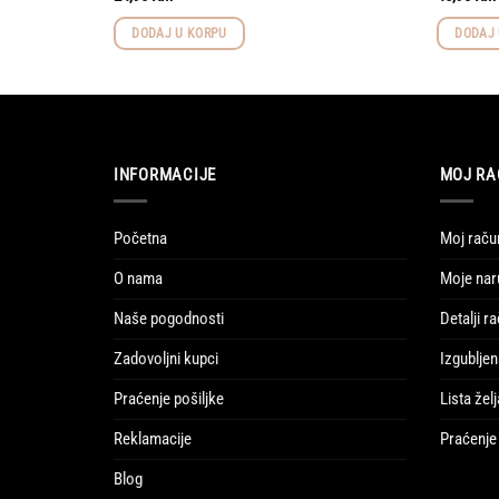
DODAJ U KORPU
DODAJ 
INFORMACIJE
MOJ RA
Početna
Moj raču
O nama
Moje nar
Naše pogodnosti
Detalji r
Zadovoljni kupci
Izgubljen
Praćenje pošiljke
Lista želj
Reklamacije
Praćenje 
Blog