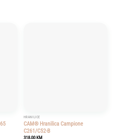
Add to
Add to
wishlist
wishlist
HRANILICE
265
CAM® Hranilica Campione
C261/C52-B
318,00
KM