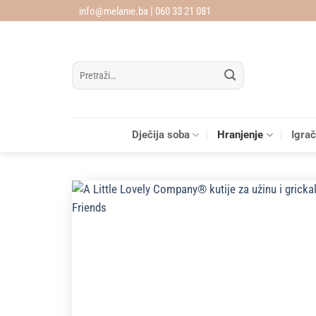
Skip
info@melanie.ba | 060 33 21 081
to
content
Pretraži:
Dječija soba
Hranjenje
Igra