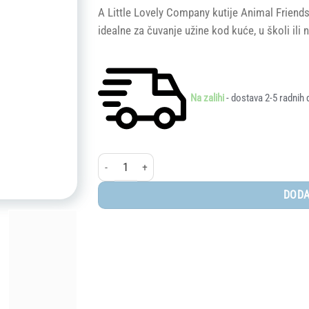
A Little Lovely Company kutije Animal Friends d
idealne za čuvanje užine kod kuće, u školi ili n
Na zalihi
- dostava 2-5 radnih 
A Little Lovely Company® kutije za užinu i grickalice,
DODA