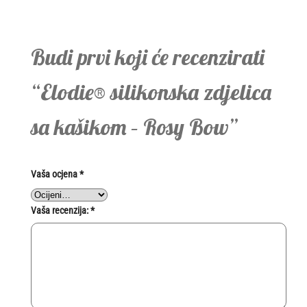
Budi prvi koji će recenzirati
“Elodie® silikonska zdjelica
sa kašikom – Rosy Bow”
Vaša ocjena
*
Vaša recenzija:
*