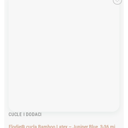
Add to
wishlist
CUCLE I DODACI
Elodie® cucla Bamboo Latex – Juniper Blue, 3-36 mj